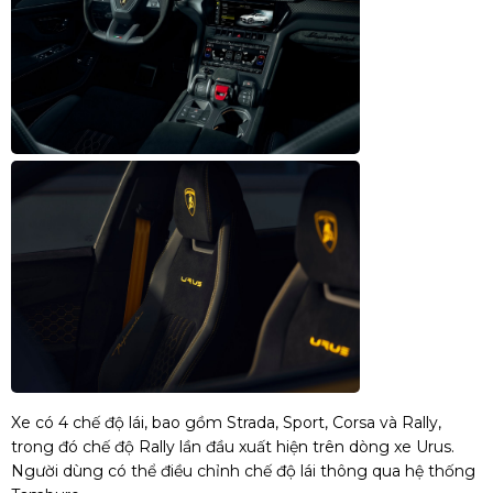
Xe có 4 chế độ lái, bao gồm Strada, Sport, Corsa và Rally,
trong đó chế độ Rally lần đầu xuất hiện trên dòng xe Urus.
Người dùng có thể điều chỉnh chế độ lái thông qua hệ thống