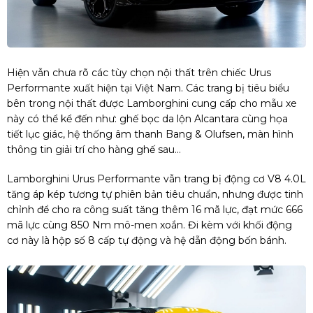
Hiện vẫn chưa rõ các tùy chọn nội thất trên chiếc Urus
Performante xuất hiện tại Việt Nam. Các trang bị tiêu biểu
bên trong nội thất được Lamborghini cung cấp cho mẫu xe
này có thể kể đến như: ghế bọc da lộn Alcantara cùng họa
tiết lục giác, hệ thống âm thanh Bang & Olufsen, màn hình
thông tin giải trí cho hàng ghế sau...
Lamborghini Urus Performante vẫn trang bị động cơ V8 4.0L
tăng áp kép tương tự phiên bản tiêu chuẩn, nhưng được tinh
chỉnh để cho ra công suất tăng thêm 16 mã lực, đạt mức 666
mã lực cùng 850 Nm mô-men xoắn. Đi kèm với khối động
cơ này là hộp số 8 cấp tự động và hệ dẫn động bốn bánh.