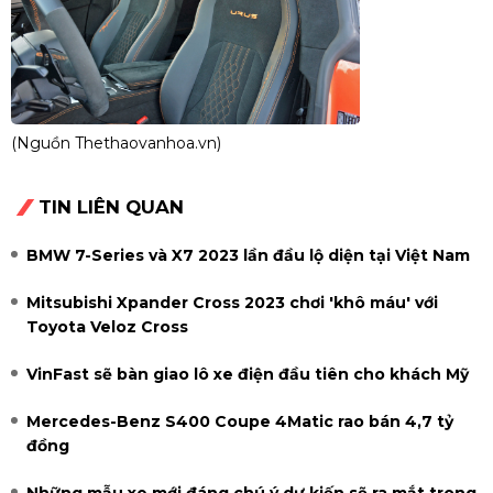
(Nguồn Thethaovanhoa.vn)
TIN LIÊN QUAN
BMW 7-Series và X7 2023 lần đầu lộ diện tại Việt Nam
Mitsubishi Xpander Cross 2023 chơi 'khô máu' với
Toyota Veloz Cross
VinFast sẽ bàn giao lô xe điện đầu tiên cho khách Mỹ
Mercedes-Benz S400 Coupe 4Matic rao bán 4,7 tỷ
đồng
Những mẫu xe mới đáng chú ý dự kiến sẽ ra mắt trong