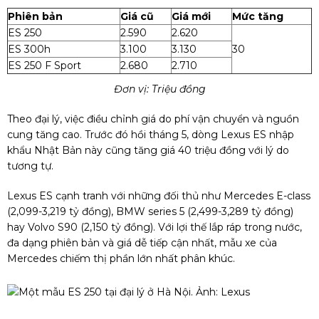
Phiên bản
Giá cũ
Giá mới
Mức tăng
ES 250
2.590
2.620
ES 300h
3.100
3.130
30
ES 250 F Sport
2.680
2.710
Đơn vị: Triệu đồng
Theo đại lý, việc điều chỉnh giá do phí vận chuyển và nguồn
cung tăng cao. Trước đó hồi tháng 5, dòng Lexus ES nhập
khẩu Nhật Bản này cũng tăng giá 40 triệu đồng với lý do
tương tự.
Lexus ES cạnh tranh với những đối thủ như Mercedes E-class
(2,099-3,219 tỷ đồng), BMW series 5 (2,499-3,289 tỷ đồng)
hay Volvo S90 (2,150 tỷ đồng). Với lợi thế lắp ráp trong nước,
đa dạng phiên bản và giá dễ tiếp cận nhất, mẫu xe của
Mercedes chiếm thị phần lớn nhất phân khúc.