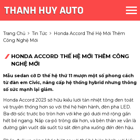
Trang Chủ
Tin Tức
Honda Accord Thế Hệ Mới Thêm
Công Nghệ Mới
HONDA ACCORD THẾ HỆ MỚI THÊM CÔNG
NGHỆ MỚI
Mẫu sedan cỡ D thế hệ thứ 11 mượn một số phong cách
từ đàn em Civic, nâng cấp hệ thống hybrid nhưng thông
số sức mạnh lại giảm.
Honda Accord 2023 sở hữu kiểu lưới tản nhiệt tông đen toát
vẻ truyền thống hơn so với thế hệ hiện hành, đèn pha LED.
Ba-đờ-sốc trước bo tròn hơn với khe gió dưới mở rộng gần
hết bề ngang. Nắp ca-pô trông dài hơn, và bên thân xe vẫn là
đường gân vuốt dài suốt từ sát đèn pha xuống đến đèn hậu.