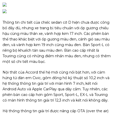
Thông tin chi tiết của chiếc sedan cỡ D hiện chưa được công
bố đầy đủ, nhưng xe trang bị tiêu chuẩn với ốp gương chiếu
hậu cùng màu thân xe, vành hợp kim 17 inch. Các phiên bản
thể thao khác biệt với ốp gương màu đen, cánh gió sau màu
đen, và vành hợp kim 19 inch cũng màu đen. Bản Sport-L có
riêng bộ khuếch tán sau màu đen. Bản cao cấp nhất là
Touring cũng có những điểm nhấn màu đen, nhưng có thêm
một số chi tiết màu bạc.
Nội thất của Accord thế hệ mới cũng nổi bật hơn, với cảm
hứng từ đàn em Civic, gồm đồng hồ kỹ thuật số 10,2 inch và
hệ thống thông tin giải trí với màn hình 7 inch, kết nối
Android Auto và Apple CarPlay qua dây cắm. Tuy nhiên, các
phiên bản cao cấp hơn gồm Sport, Sport-L, EX-L và Touring
có màn hình thông tin giải trí 12,3 inch và kết nối không dây.
Hệ thống thông tin giải trí được nâng cấp OTA (over the air)