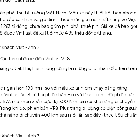
n phối tại thị trường Việt Nam. Mẫu xe này thiết kế theo phong
hu cầu cá nhân và gia đình. Theo mức giá mới nhất hãng xe Việt
- 1,263 tỉ đồng, chưa bao gồm pin, phải thuê pin. Giá xe đã bao g
VF8 được VinFast đề xuất ở mức 4,95 triệu đồng/tháng.
đầu tiên nhận
xe điện VinFast
VF8
hãng ở Cát Hải, Hải Phòng cũng là những chủ nhân đầu tiên trên
 tức ngắn hơn 190 mm so với mẫu xe anh em chạy bằng xăng
. VinFast VF8 có hai phiên bản Eco và Plus, trong đó phiên bản
60 kW, mô-men xoắn cực đại 500 Nm, pin có khả năng di chuyển 
rong khi đó, phiên bản VF8 Plus trang bị động cơ điện công suấ
khả năng di chuyển 400 km sau mỗi lần sạc đầy (theo tiêu chuẩ