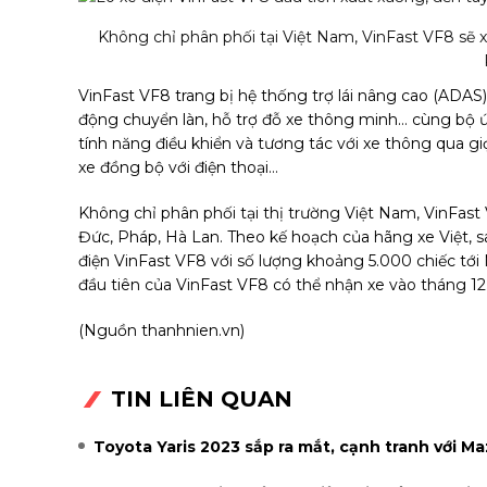
Không chỉ phân phối tại Việt Nam, VinFast VF8 sẽ x
VinFast VF8 trang bị hệ thống trợ lái nâng cao (ADAS) v
động chuyển làn, hỗ trợ đỗ xe thông minh… cùng bộ ứng
tính năng điều khiển và tương tác với xe thông qua gi
xe đồng bộ với điện thoại…
Không chỉ phân phối tại thị trường Việt Nam, VinFast 
Đức, Pháp, Hà Lan. Theo kế hoạch của hãng xe Việt, sa
điện VinFast VF8 với số lượng khoảng 5.000 chiếc tới
đầu tiên của VinFast VF8 có thể nhận xe vào tháng 12
(Nguồn thanhnien.vn)
TIN LIÊN QUAN
Toyota Yaris 2023 sắp ra mắt, cạnh tranh với M