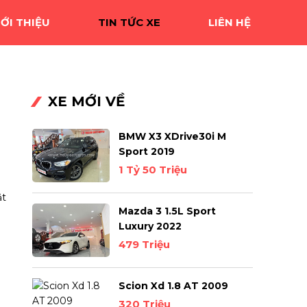
IỚI THIỆU
TIN TỨC XE
LIÊN HỆ
XE MỚI VỀ
BMW X3 XDrive30i M
Sport 2019
1 Tỷ 50 Triệu
ặt
Mazda 3 1.5L Sport
Luxury 2022
479 Triệu
Scion Xd 1.8 AT 2009
320 Triệu