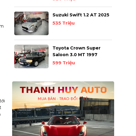
Suzuki Swift 1.2 AT 2025
535 Triệu
ồm
Toyota Crown Super
Saloon 3.0 MT 1997
599 Triệu
tới
t
n