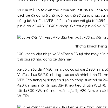
VF8 là mẫu ô tô điện thứ 2 của VinFast, sau
VF e34
phâ
cách xe đa dụng 5 chỗ ngồi, có thể sử dụng phục vụ n
công bố, VinFast VF8 có 2 phiên bản với giá từ 1,094 
pin ở mức 1,478 - 1,646 tỉ đồng. Giá thuê pin đối với 
Những khách hàng 
100 khách Việt nhận xe VinFast VF8 tại nhà máy của 
thế giới sở hữu dòng xe điện này.
Xe có chiều dài 4.750 mm, trục cơ sở dài 2.950 mm,
VinFast Lux SA 2.0, nhưng trục cơ sở nhỉnh hơn 17 mm
VF8 Eco trang bị động cơ điện có công suất tối đa 2
420 km sau mỗi lần sạc đầy (theo tiêu chuẩn WLTP). T
tối đa 300 kW, mô-men xoắn cực đại 620 Nm, pin có 
WLTP).