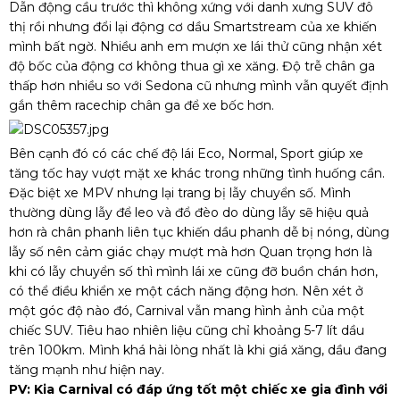
Dẫn động cầu trước thì không xứng với danh xưng SUV đô
thị rồi nhưng đổi lại động cơ dầu Smartstream của xe khiến
mình bất ngờ. Nhiều anh em mượn xe lái thử cũng nhận xét
độ bốc của động cơ không thua gì xe xăng. Độ trễ chân ga
thấp hơn nhiều so với Sedona cũ nhưng mình vẫn quyết định
gắn thêm racechip chân ga để xe bốc hơn.
Bên cạnh đó có các chế độ lái Eco, Normal, Sport giúp xe
tăng tốc hay vượt mặt xe khác trong những tình huống cần.
Đặc biệt xe MPV nhưng lại trang bị lẫy chuyển số. Mình
thường dùng lẫy để leo và đổ đèo do dùng lẫy sẽ hiệu quả
hơn rà chân phanh liên tục khiến dầu phanh dễ bị nóng, dùng
lẫy số nên cảm giác chạy mượt mà hơn Quan trọng hơn là
khi có lẫy chuyển số thì mình lái xe cũng đỡ buồn chán hơn,
có thể điều khiển xe một cách năng động hơn. Nên xét ở
một góc độ nào đó, Carnival vẫn mang hình ảnh của một
chiếc SUV. Tiêu hao nhiên liệu cũng chỉ khoảng 5-7 lít dầu
trên 100km. Mình khá hài lòng nhất là khi giá xăng, dầu đang
tăng mạnh như hiện nay.
PV: Kia Carnival có đáp ứng tốt một chiếc xe gia đình với