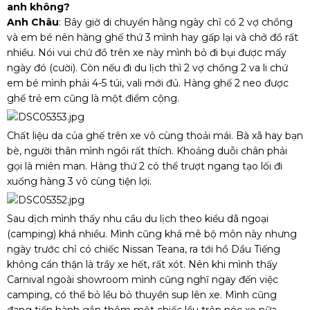
anh không?
Anh Châu
: Bây giờ di chuyển hằng ngày chỉ có 2 vợ chồng
và em bé nên hàng ghế thứ 3 mình hay gấp lại và chở đồ rất
nhiều. Nói vui chứ đồ trên xe này mình bỏ đi bụi được mấy
ngày đó (cười). Còn nếu đi du lịch thì 2 vợ chồng 2 va li chứ
em bé mình phải 4-5 túi, vali mới đủ. Hàng ghế 2 neo được
ghế trẻ em cũng là một điểm cộng.
Chất liệu da của ghế trên xe vô cùng thoải mái. Bà xã hay bạn
bè, người thân mình ngồi rất thích. Khoảng duỗi chân phải
gọi là miên man. Hàng thứ 2 có thể trượt ngang tạo lối đi
xuống hàng 3 vô cùng tiện lợi.
Sau dịch mình thấy nhu cầu du lịch theo kiểu dã ngoại
(camping) khá nhiều. Mình cũng khá mê bộ môn này nhưng
ngày trước chỉ có chiếc Nissan Teana, ra tới hồ Dầu Tiếng
không cẩn thận là trầy xe hết, rất xót. Nên khi mình thấy
Carnival ngoài showroom mình cũng nghĩ ngay đến việc
camping, có thể bỏ lều bỏ thuyền sup lên xe. Mình cũng
đang tiến hành gắn thêm một chiếc lều trên nóc xe nữa.