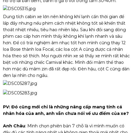
hỗ trợ lái ban đêm, tránh ổ gà ổ voi trong tầm 30-40m.
Dung tích cabin xe lớn nên không khí lạnh cần thời gian để
lấp đầy nhưng nếu phim cách nhiệt không tốt sẽ khiến thất
thoát nhiệt nhiều, tiêu hao nhiên liệu. Sau khi đổi sang dòng
phim cao cấp hơn mình thấy không khí lạnh nhanh và sâu
hơn. Để có trải nghiệm âm nhạc tốt hơn mình cũng thay 12
loa Bose thành loa Focal, các loa cột A cũng được cá nhân
hóa theo sở thích. Mọi người nhìn xe sẽ thấy xe mình rất khác
biệt với những chiếc Carnival khác. Mình đổi mâm thể thao
hơn mặc dù mâm zin đã rất đẹp rồi. Đèn hậu, cột C cũng dán
đen lại nhìn cho ngầu.
PV: Đó cũng mới chỉ là những nâng cấp mang tính cá
nhân hóa của anh, anh vẫn chưa nói về ưu điểm của xe?
Anh Châu
: Mình chọn phiên bản 7 chỗ là vì mình muốn có
đầy đủ các tính năng nhất và không gian thoải mái nhất cho