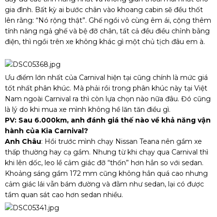
gia đình. Bất kỳ ai bước chân vào khoang cabin sẽ đều thốt
lên rằng: “Nó rộng thật”. Ghế ngồi vô cùng êm ái, cộng thêm
tính năng ngả ghế và bệ đỡ chân, tất cả đều điều chỉnh bằng
điện, thì ngồi trên xe không khác gì một chủ tịch đâu em à.
Ưu điểm lớn nhất của Carnival hiện tại cũng chính là mức giá
tốt nhất phân khúc. Mà phải rồi trong phân khúc này tại Việt
Nam ngoài Carnival ra thì còn lựa chọn nào nữa đâu. Đó cũng
là lý do khi mua xe mình không hề lăn tăn điều gì.
PV: Sau 6.000km, anh đánh giá thế nào về khả năng vận
hành của Kia Carnival?
Anh Châu
: Hồi trước mình chạy Nissan Teana nên gầm xe
thấp thường hay cạ gầm. Nhưng từ khi chạy qua Carnival thì
khi lên dốc, leo lề cảm giác đỡ “thốn” hơn hẳn so với sedan.
Khoảng sáng gầm 172 mm cũng không hẳn quá cao nhưng
cảm giác lái vẫn bám đường và đằm như sedan, lại có được
tầm quan sát cao hơn sedan nhiều.