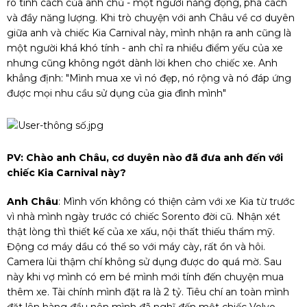
rõ tính cách của anh chủ - một người năng động, phá cách
và đầy năng lượng. Khi trò chuyện với anh Châu về cơ duyên
giữa anh và chiếc Kia Carnival này, mình nhận ra anh cũng là
một người khá khó tính - anh chỉ ra nhiều điểm yếu của xe
nhưng cũng không ngớt dành lời khen cho chiếc xe. Anh
khẳng định: "Mình mua xe vì nó đẹp, nó rộng và nó đáp ứng
được mọi nhu cầu sử dụng của gia đình mình"
PV: Chào anh Châu, cơ duyên nào đã đưa anh đến với
chiếc Kia Carnival này?
Anh Châu
: Mình vốn không có thiện cảm với xe Kia từ trước
vì nhà mình ngày trước có chiếc Sorento đời cũ. Nhận xét
thật lòng thì thiết kế của xe xấu, nội thất thiếu thẩm mỹ.
Động cơ máy dầu có thể so với máy cày, rất ồn và hôi.
Camera lùi thậm chí không sử dụng được do quá mờ. Sau
này khi vợ mình có em bé mình mới tính đến chuyện mua
thêm xe. Tài chính mình đặt ra là 2 tỷ. Tiêu chí an toàn mình
đặt lên hàng đầu nên mình đã nghĩ đến một chiếc Volvo