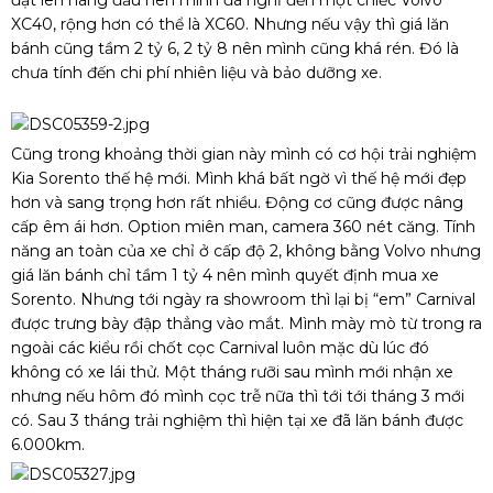
XC40, rộng hơn có thể là XC60. Nhưng nếu vậy thì giá lăn
bánh cũng tầm 2 tỷ 6, 2 tỷ 8 nên mình cũng khá rén. Đó là
chưa tính đến chi phí nhiên liệu và bảo dưỡng xe.
Cũng trong khoảng thời gian này mình có cơ hội trải nghiệm
Kia Sorento thế hệ mới. Mình khá bất ngờ vì thế hệ mới đẹp
hơn và sang trọng hơn rất nhiều. Động cơ cũng được nâng
cấp êm ái hơn. Option miên man, camera 360 nét căng. Tính
năng an toàn của xe chỉ ở cấp độ 2, không bằng Volvo nhưng
giá lăn bánh chỉ tầm 1 tỷ 4 nên mình quyết định mua xe
Sorento. Nhưng tới ngày ra showroom thì lại bị “em” Carnival
được trưng bày đập thẳng vào mắt. Mình mày mò từ trong ra
ngoài các kiểu rồi chốt cọc Carnival luôn mặc dù lúc đó
không có xe lái thử. Một tháng rưỡi sau mình mới nhận xe
nhưng nếu hôm đó mình cọc trễ nữa thì tới tới tháng 3 mới
có. Sau 3 tháng trải nghiệm thì hiện tại xe đã lăn bánh được
6.000km.