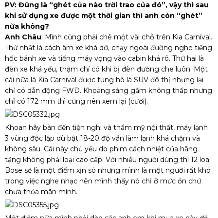
PV: Đúng là “ghét của nào trời trao của đó”, vậy thì sau
khi sử dụng xe được một thời gian thì anh còn “ghét”
nữa không?
Anh Châu
: Mình cũng phải chê một vài chỗ trên Kia Carnival.
Thứ nhất là cách âm xe khá dở, chạy ngoài đường nghe tiếng
hốc bánh xe và tiếng máy vọng vào cabin khá rõ. Thứ hai là
đèn xe khá yếu, thậm chí có khi bị đèn đường che luôn. Một
cái nữa là Kia Carnival được tung hô là SUV đô thị nhưng lại
chỉ có dẫn động FWD. Khoảng sáng gầm không thấp nhưng
chỉ có 172 mm thì cũng nên xem lại (cười).
Khoan hãy bàn đến tiện nghi và thẩm mỹ nội thất, máy lạnh
3 vùng độc lập dù bật 18-20 độ vẫn làm lạnh khá chậm và
không sâu. Cái này chủ yếu do phim cách nhiệt của hãng
tặng không phải loại cao cấp. Với nhiều người dùng thì 12 loa
Bose sẽ là một điểm xịn sò nhưng mình là một người rất khó
trong việc nghe nhạc nên mình thấy nó chỉ ở mức ổn chứ
chưa thỏa mãn mình.
Một điểm nữa mình phải dặn các anh em khi mua xe này để