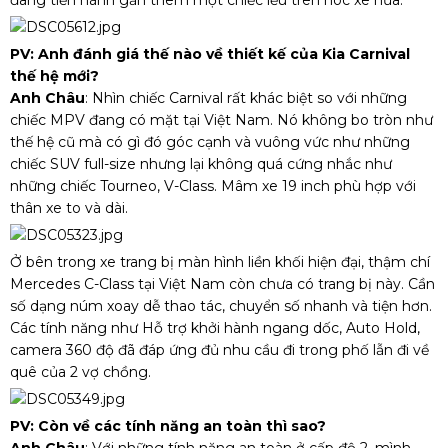
PV: Anh đánh giá thế nào về thiết kế của Kia Carnival
thế hệ mới?
Anh Châu
: Nhìn chiếc Carnival rất khác biệt so với những
chiếc MPV đang có mặt tại Việt Nam. Nó không bo tròn như
thế hệ cũ mà có gì đó góc cạnh và vuông vức như những
chiếc SUV full-size nhưng lại không quá cứng nhắc như
những chiếc Tourneo, V-Class. Mâm xe 19 inch phù hợp với
thân xe to và dài.
Ở bên trong xe trang bị màn hình liền khối hiện đại, thậm chí
Mercedes C-Class tại Việt Nam còn chưa có trang bị này. Cần
số dạng núm xoay dễ thao tác, chuyển số nhanh và tiện hơn.
Các tính năng như Hỗ trợ khởi hành ngang dốc, Auto Hold,
camera 360 độ đã đáp ứng đủ nhu cầu đi trong phố lẫn đi về
quê của 2 vợ chồng.
PV: Còn về các tính năng an toàn thì sao?
Anh Châu
: Với những tính năng an toàn ở cấp độ 2, mình