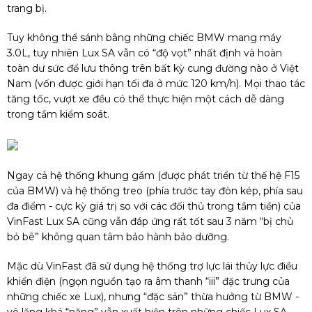
trang bị.
Tuy không thể sánh bằng những chiếc BMW mang máy
3.0L, tuy nhiên Lux SA vẫn có “độ vọt” nhất định và hoàn
toàn dư sức để lưu thông trên bất kỳ cung đường nào ở Việt
Nam (vốn được giới hạn tối đa ở mức 120 km/h). Mọi thao tác
tăng tốc, vượt xe đều có thể thực hiện một cách dễ dàng
trong tầm kiểm soát.
Ngay cả hệ thống khung gầm (được phát triển từ thế hệ F15
của BMW) và hệ thống treo (phía trước tay đòn kép, phía sau
đa điểm - cực kỳ giá trị so với các đối thủ trong tầm tiền) của
VinFast Lux SA cũng vẫn đáp ứng rất tốt sau 3 năm “bị chủ
bỏ bê” không quan tâm bảo hành bảo dưỡng.
Mặc dù VinFast đã sử dụng hệ thống trợ lực lái thủy lực điều
khiển điện (ngọn nguồn tạo ra âm thanh “iii” đặc trưng của
những chiếc xe Lux), nhưng “đặc sản” thừa hưởng từ BMW -
vô lăng khá “nặng” vẫn xuất hiện trên những chiếc Lux SA.