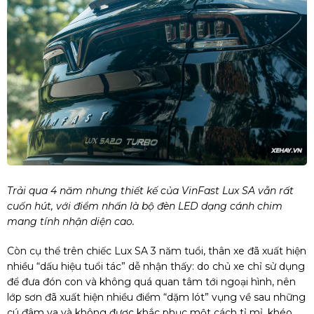
Trải qua 4 năm nhưng thiết kế của VinFast Lux SA vẫn rất
cuốn hút, với điểm nhấn là bộ đèn LED dạng cánh chim
mang tính nhận diện cao.
Còn cụ thể trên chiếc Lux SA 3 năm tuổi, thân xe đã xuất hiện
nhiều “dấu hiệu tuổi tác” dễ nhận thấy: do chủ xe chỉ sử dụng
để đưa đón con và không quá quan tâm tới ngoại hình, nên
lớp sơn đã xuất hiện nhiều điểm “dặm lót” vụng về sau những
cú đâm va và không được khắc phục một cách tỉ mỉ, khéo