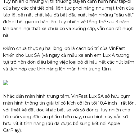
Tuy nhiên ở những vị trí thường xuyên cầm nắm như táp-pi
cửa hay các chi tiết phải liên tục phơi nắng như mặt trên của
táp-lô, bề mặt chất liệu đã bắt đầu xuất hiện những “dấu vết”
được thời gian in hằn lên. Tuy nhiên về tổng thể sau 3 năm
lăn bánh, nội thất xe chưa cũ và xuống cấp, vẫn còn rất nuột
nà.
Điểm chưa thực sự hài lòng, đó là cách bố trí của VinFast
khiến cho Lux SA (và ngay cả mẫu xe anh em Lux A tương
tự) trở nên đơn điệu bằng việc loại bỏ đi hầu hết các nút bấm
và tích hợp các tính năng lên màn hình trung tâm.
Nhắc đến màn hình trung tâm, VinFast Lux SA sở hữu cụm
màn hình thông tin giải trí có kích cỡ lên tới 10,4 inch - rất lớn,
với thiết kế đặt dọc khác biệt so với số đông. Tuy nhiên cho
tới cuối vòng đời sản phẩm hiện nay, màn hình này vẫn sở
hữu rất ít tính năng (dù đã được bổ sung kết nối Apple
CarPlay).