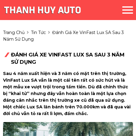
Trang Chủ
Tin Tức
Đánh Giá Xe VinFast Lux SA Sau 3
Năm Sử Dụng
ĐÁNH GIÁ XE VINFAST LUX SA SAU 3 NĂM
SỬ DỤNG
Sau 4 năm xuất hiện và 3 năm có mặt trên thị trường,
VinFast Lux SA vẫn là một cái tên rất có sức hút và là
một mẫu xe vượt trội trong tầm tiền. Dù đã chính thức
bị “khai tử” nhưng đây vẫn hoàn toàn là một lựa chọn
đáng cân nhắc trên thị trường xe cũ đã qua sử dụng.
Một chiếc Lux SA lăn bánh trên 70.000km và đã qua vài
đời chủ vẫn tỏ ra rất lì lợm, đầm chắc.