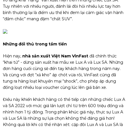
Tuy nhiên với nhiều người, đánh lái đòi hỏi nhiều lực tay hơn
bình thường lại là điểm ưu thế khi đem lại cảm giác vận hành
“đầm chắc” mang đậm “chất SUV”.
Những đối thủ trong tầm tiền
Hiện nay,
nhà sản xuất Việt Nam VinFast
đã chính thức
“khai tử” - dừng sản xuất hai mẫu xe Lux A và Lux SA. Những
đơn hàng cuối cùng sẽ đến tay khách hàng trong năm nay.
Và cùng với đợt “xả kho” áp chót vừa rồi, VinFast cũng đã
tung ra hàng loạt khuyến mại “shock”, cho phép áp dụng
đồng loạt nhiều loại voucher cùng lúc lên giá bán xe.
Điều này khiến khách hàng có thể tiếp cận những chiếc Lux A
và SA 2022 với mức giá lần lượt chỉ từ trên 600 triệu đồng và
nhỉnh hơn 1 tỷ đồng. Trong phân khúc giá này, thực sự Lux A
và Lux SA là những sự lựa chọn không thể đáng giá hơn!
Không quá lời khi có thể nhận xét: cặp đôi Lux A và Lux SA là