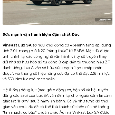
Sức mạnh vận hành lìlợm đậm chất Đức
VinFast Lux SA
sở hữu khối động cơ 4 xi-lanh tăng áp, dung
tích 2.0L mang mã N20 “hàng thửa” từ BMW. Mặc dù được
tinh chỉnh lại các công nghệ vận hành và tỷ số truyền thay
đổi nhờ sở hữu hộp số tự động 8 cấp đến từ thương hiệu ZF
danh tiếng, Lux A vẫn sở hữu sức mạnh “tạm chấp nhận
được”, với thông số hiệu năng cực đại có thể đạt 228 mã lực
và 350 Nm lực mô-men xoắn.
Hệ thống động lực (bao gồm động cơ, hộp số và hệ truyền
động cầu sau) của Lux SA vẫn đem lại cho người cầm lái cảm
giác rất “lì lợm” sau 3 năm lăn bánh. Có vẻ như từng đó thời
gian vẫn chưa đủ để có thể thử thách sức bền của hệ thống
“tim mạch, cơ bắp” chuẩn châu Âu mà VinFast Lux SA được