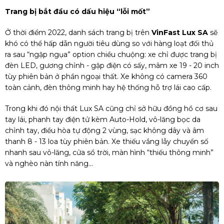
Trang bị bắt đầu có dấu hiệu “lỗi mốt”
Ở thời điểm 2022, danh sách trang bị trên
VinFast Lux SA
sẽ
khó có thể hấp dẫn người tiêu dùng so với hàng loạt đối thủ
ra sau “ngập ngụa” option chiều chuộng: xe chỉ được trang bị
đèn LED, gương chỉnh - gập điện có sấy, mâm xe 19 - 20 inch
tùy phiên bản ở phần ngoại thất. Xe không có camera 360
toàn cảnh, đèn thông minh hay hệ thống hỗ trợ lái cao cấp.
Trong khi đó nội thất Lux SA cũng chỉ sở hữu đồng hồ cơ sau
tay lái, phanh tay điện tử kèm Auto-Hold, vô-lăng bọc da
chỉnh tay, điều hòa tự động 2 vùng, sạc không dây và âm
thanh 8 - 13 loa tùy phiên bản. Xe thiếu vắng lẫy chuyển số
nhanh sau vô-lăng, cửa sổ trời, màn hình “thiếu thông minh”
và nghèo nàn tính năng...