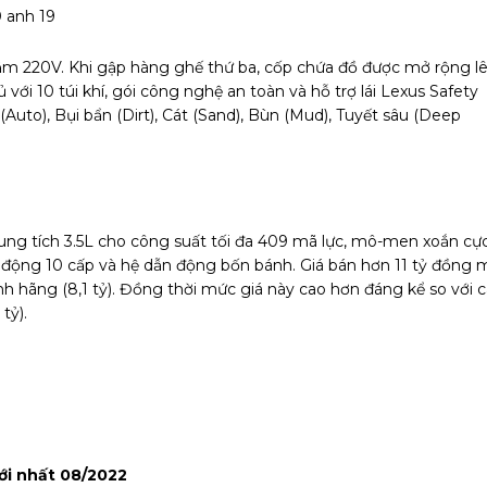
m 220V. Khi gập hàng ghế thứ ba, cốp chứa đồ được mở rộng l
đủ với 10 túi khí, gói công nghệ an toàn và hỗ trợ lái Lexus Safety
Auto), Bụi bẩn (Dirt), Cát (Sand), Bùn (Mud), Tuyết sâu (Deep
ung tích 3.5L cho công suất tối đa 409 mã lực, mô-men xoắn cự
 động 10 cấp và hệ dẫn động bốn bánh. Giá bán hơn 11 tỷ đồng 
hính hãng (8,1 tỷ). Đồng thời mức giá này cao hơn đáng kể so với 
tỷ).
ới nhất 08/2022