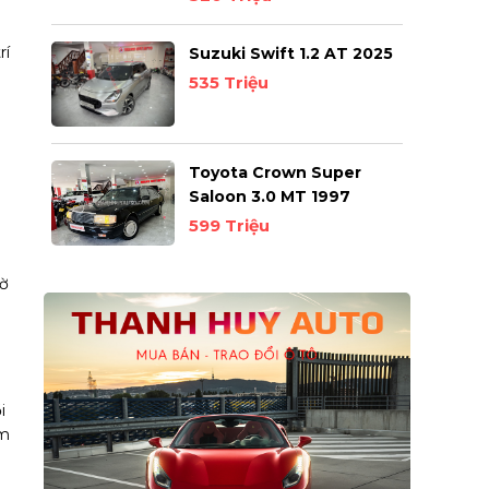
rí
Suzuki Swift 1.2 AT 2025
535 Triệu
Toyota Crown Super
Saloon 3.0 MT 1997
599 Triệu
hờ
i
ầm