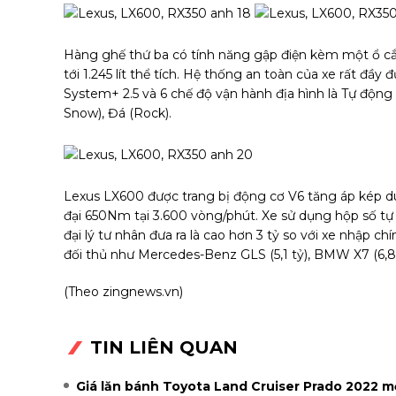
Hàng ghế thứ ba có tính năng gập điện kèm một ổ cắ
tới 1.245 lít thể tích. Hệ thống an toàn của xe rất đầy 
System+ 2.5 và 6 chế độ vận hành địa hình là Tự động (
Snow), Đá (Rock).
Lexus LX600 được trang bị động cơ V6 tăng áp kép d
đại 650Nm tại 3.600 vòng/phút. Xe sử dụng hộp số tự
đại lý tư nhân đưa ra là cao hơn 3 tỷ so với xe nhập c
đối thủ như Mercedes-Benz GLS (5,1 tỷ), BMW X7 (6,8 
(Theo zingnews.vn)
TIN LIÊN QUAN
Giá lăn bánh Toyota Land Cruiser Prado 2022 m