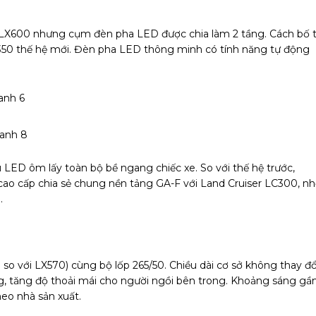
LX600 nhưng cụm đèn pha LED được chia làm 2 tầng. Cách bố t
350 thế hệ mới. Đèn pha LED thông minh có tính năng tự động
 LED ôm lấy toàn bộ bề ngang chiếc xe. So với thế hệ trước,
 cao cấp chia sẻ chung nền tảng GA-F với Land Cruiser LC300, n
.
 so với LX570) cùng bộ lốp 265/50. Chiều dài cơ sở không thay đổ
g, tăng độ thoải mái cho người ngồi bên trong. Khoảng sáng g
eo nhà sản xuất.