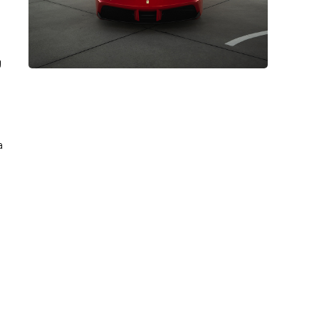
g
a
n