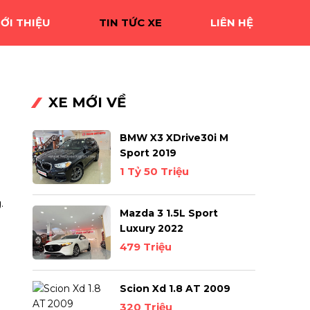
IỚI THIỆU
TIN TỨC XE
LIÊN HỆ
XE MỚI VỀ
BMW X3 XDrive30i M
Sport 2019
1 Tỷ 50 Triệu
.
Mazda 3 1.5L Sport
Luxury 2022
479 Triệu
Scion Xd 1.8 AT 2009
320 Triệu