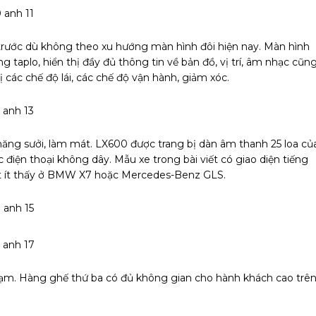
trước dù không theo xu hướng màn hình đôi hiện nay. Màn hình
 bảng taplo, hiển thị đầy đủ thông tin về bản đồ, vị trí, âm nhạc cũn
ị các chế độ lái, các chế độ vận hành, giảm xóc.
h năng sưởi, làm mát. LX600 được trang bị dàn âm thanh 25 loa củ
 điện thoại không dây. Mẫu xe trong bài viết có giao diện tiếng
tiết ít thấy ở BMW X7 hoặc Mercedes-Benz GLS.
hạm. Hàng ghế thứ ba có đủ không gian cho hành khách cao trê