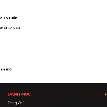
sau 5 tuần
hất lịch sử
can mới
DANH MỤC
Trang Chủ