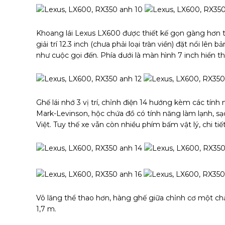
Khoang lái Lexus LX600 được thiết kế gọn gàng hơn 
giải trí 12.3 inch (chưa phải loại tràn viền) đặt nổi lên
như cuộc gọi đến. Phía dưới là màn hình 7 inch hiển th
Ghế lái nhớ 3 vị trí, chỉnh điện 14 hướng kèm các tín
Mark-Levinson, hộc chứa đồ có tính năng làm lạnh, sạc
Việt. Tuy thế xe vẫn còn nhiều phím bấm vật lý, chi 
Vô lăng thể thao hơn, hàng ghế giữa chỉnh cơ một c
1,7 m.