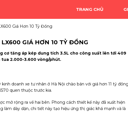
TRANG CHỦ
G
 LX600 Giá Hơn 10 Tỷ Đồng
S LX600 GIÁ HƠN 10 TỶ ĐỒNG
cơ tăng áp kép dung tích 3.5L cho công suất lên tới 409
 tua 2.000-3.600 vòng/phút.
kinh doanh xe tư nhân ở Hà Nội chào bán với giá hơn 11 tỷ đồng
LX570 quen thuộc trước kia.
c mở rộng ra về hai bên. Phong cách thiết kế này đã xuất hiện
àm dày dặn, chi tiết này tạo hiệu ứng thị giác khá mạnh và là