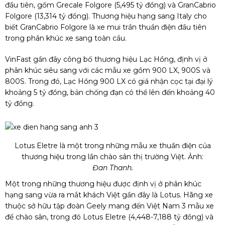
đầu tiên, gồm Grecale Folgore (
5,495 tỷ đồng
) và GranCabrio
Folgore (
13,314 tỷ đồng
). Thương hiệu hạng sang Italy cho
biết GranCabrio Folgore là xe mui trần thuần điện đầu tiên
trong phân khúc xe sang toàn cầu.
VinFast gần đây công bố thương hiệu Lạc Hồng, định vị ở
phân khúc siêu sang với các mẫu xe gồm 900 LX, 900S và
800S. Trong đó, Lạc Hồng 900 LX có giá nhận cọc tại đại lý
khoảng
5 tỷ đồng
, bản chống đạn có thể lên đến khoảng
40
tỷ đồng
.
Lotus Eletre là một trong những mẫu xe thuần điện của
thương hiệu trong lần chào sân thị trường Việt. Ảnh:
Đan Thanh.
Một trong những thương hiệu được định vị ở phân khúc
hạng sang vừa ra mắt khách Việt gần đây là Lotus. Hãng xe
thuộc sở hữu tập đoàn Geely mang đến Việt Nam 3 mẫu xe
để chào sân, trong đó Lotus Eletre (4,448-
7,188 tỷ đồng
) và