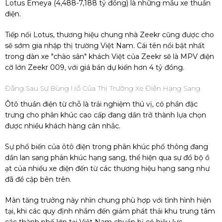
Lotus Emeya (4,488-
7,188 tỷ đồng
) là những mẫu xe thuần
điện.
Tiếp nối Lotus, thương hiệu chung nhà Zeekr cũng được cho
sẽ sớm gia nhập thị trường Việt Nam. Cái tên nổi bật nhất
trong dàn xe "chào sân" khách Việt của Zeekr sẽ là MPV điện
cỡ lớn Zeekr 009, với giá bán dự kiến hơn
4 tỷ đồng
.
Đằng Sau Sự Bùng Nổ Của Thị Trường Xe Điện Hạng Sang
Ôtô thuần điện từ chỗ là trải nghiệm thú vị, có phần đặc
trưng cho phân khúc cao cấp đang dần trở thành lựa chọn
được nhiều khách hàng cân nhắc.
Sự phổ biến của ôtô điện trong phân khúc phổ thông đang
dần lan sang phân khúc hạng sang, thể hiện qua sự đổ bộ ồ
ạt của nhiều xe điện đến từ các thương hiệu hạng sang như
đã đề cập bên trên.
Màn tăng trưởng này nhìn chung phù hợp với tình hình hiện
tại, khi các quy định nhắm đến giảm phát thải khu trung tâm
các thành phố lớn tại Việt Nam chuẩn bị có hiệu lực.