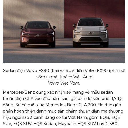
Sedan điện Volvo ES90 (trái) và SUV điện Volvo EX90 (phải) sẽ
sớm ra mắt khách Việt. Ảnh:
Volvo Việt Nam.
Mercedes-Benz cũng xác nhận sẽ mang về mẫu sedan
thuần điện CLA vào đầu năm sau, giá bán dự kiến dưới
1,7 tỷ
đồng
. Sự có mặt của Mercedes-Benz CLA 200 Electric góp
phần hoàn thiện danh mục sản phẩm thuần điện mà thương
hiệu ngôi sao 3 cánh đang có tại Việt Nam, gồm EQB, EQE
SUV, EQS SUV, EQS Sedan, Maybach EQS SUV hay G 580