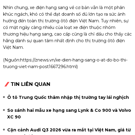
Nhìn chung, xe điện hạng sang về cơ bản vẫn là một phân
khúc ngách, khó có thể đạt doanh số đủ lớn tạo ra sức ảnh
hưởng đến toàn thị trường ôtô điện Việt Nam. Tuy nhiên, sự
có mặt ngày càng nhiều của loạt xe điện thuộc nhóm
thương hiệu hạng sang, cao cấp cũng là chỉ dấu cho thấy các
hãng dành sự quan tâm nhất định cho thị trường ôtô điện
Việt Nam.
(Nguồn:
https://znews.vn/xe-dien-hang-sang-o-at-do-bo-thi-
truong-viet-nam-post1667296.html
)
TIN LIÊN QUAN
Ô tô Trung Quốc thâm nhập thị trường tay lái nghịch
So sánh hai mẫu xe hạng sang Lynk & Co 900 và Volvo
XC 90
Cận cảnh Audi Q3 2026 vừa ra mắt tại Việt Nam, giá từ