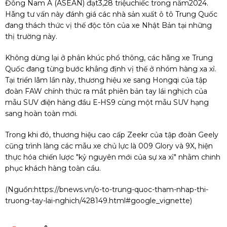
Đông Nam Á (ASEAN) đạt3,28 triệuchiếc trong năm2024.
Hãng tư vấn này đánh giá các nhà sản xuất ô tô Trung Quốc
đang thách thức vị thế độc tôn của xe Nhật Bản tại những
thị trường này.
Không dừng lại ở phân khúc phổ thông, các hãng xe Trung
Quốc đang từng bước khẳng định vị thế ở nhóm hàng xa xỉ.
Tại triển lãm lần này, thương hiệu xe sang Hongqi của tập
đoàn FAW chính thức ra mắt phiên bản tay lái nghịch của
mẫu SUV điện hàng đầu E-HS9 cùng một mẫu SUV hạng
sang hoàn toàn mới.
Trong khi đó, thương hiệu cao cấp Zeekr của tập đoàn Geely
cũng trình làng các mẫu xe chủ lực là 009 Glory và 9X, hiện
thực hóa chiến lược "kỷ nguyên mới của sự xa xỉ" nhằm chinh
phục khách hàng toàn cầu.
(Nguồn:
https://bnews.vn/o-to-trung-quoc-tham-nhap-thi-
truong-tay-lai-nghich/428149.html#google_vignette
)