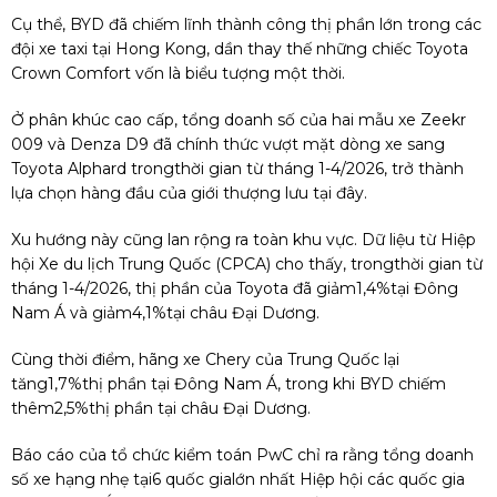
Cụ thể, BYD đã chiếm lĩnh thành công thị phần lớn trong các
đội xe taxi tại Hong Kong, dần thay thế những chiếc Toyota
Crown Comfort vốn là biểu tượng một thời.
Ở phân khúc cao cấp, tổng doanh số của hai mẫu xe Zeekr
009 và Denza D9 đã chính thức vượt mặt dòng xe sang
Toyota Alphard trongthời gian từ tháng 1-4/2026, trở thành
lựa chọn hàng đầu của giới thượng lưu tại đây.
Xu hướng này cũng lan rộng ra toàn khu vực. Dữ liệu từ Hiệp
hội Xe du lịch Trung Quốc (CPCA) cho thấy, trongthời gian từ
tháng 1-4/2026, thị phần của Toyota đã giảm1,4%tại Đông
Nam Á và giảm4,1%tại châu Đại Dương.
Cùng thời điểm, hãng xe Chery của Trung Quốc lại
tăng1,7%thị phần tại Đông Nam Á, trong khi BYD chiếm
thêm2,5%thị phần tại châu Đại Dương.
Báo cáo của tổ chức kiểm toán PwC chỉ ra rằng tổng doanh
số xe hạng nhẹ tại6 quốc gialớn nhất Hiệp hội các quốc gia