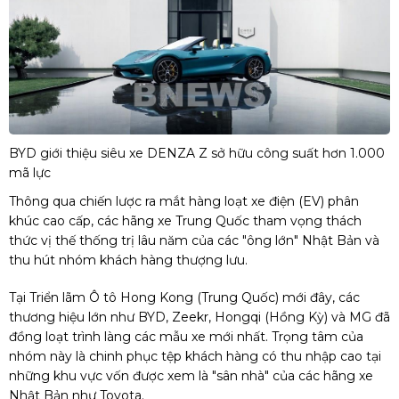
BYD giới thiệu siêu xe DENZA Z sở hữu công suất hơn 1.000
mã lực
Thông qua chiến lược ra mắt hàng loạt xe điện (EV) phân
khúc cao cấp, các hãng xe Trung Quốc tham vọng thách
thức vị thế thống trị lâu năm của các "ông lớn" Nhật Bản và
thu hút nhóm khách hàng thượng lưu.
Tại Triển lãm Ô tô Hong Kong (Trung Quốc) mới đây, các
thương hiệu lớn như BYD, Zeekr, Hongqi (Hồng Kỳ) và MG đã
đồng loạt trình làng các mẫu xe mới nhất. Trọng tâm của
nhóm này là chinh phục tệp khách hàng có thu nhập cao tại
những khu vực vốn được xem là "sân nhà" của các hãng xe
Nhật Bản như Toyota.