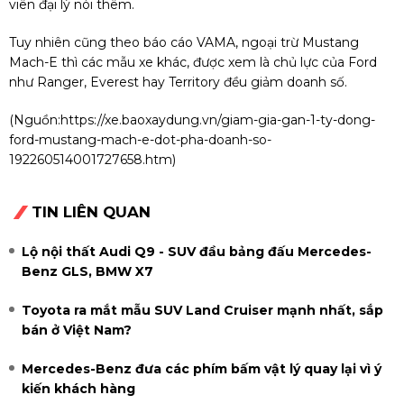
viên đại lý nói thêm.
Tuy nhiên cũng theo báo cáo VAMA, ngoại trừ Mustang
Mach-E thì các mẫu xe khác, được xem là chủ lực của Ford
như Ranger, Everest hay Territory đều giảm doanh số.
(Nguồn:
https://xe.baoxaydung.vn/giam-gia-gan-1-ty-dong-
ford-mustang-mach-e-dot-pha-doanh-so-
192260514001727658.htm
)
TIN LIÊN QUAN
Lộ nội thất Audi Q9 - SUV đầu bảng đấu Mercedes-
Benz GLS, BMW X7
Toyota ra mắt mẫu SUV Land Cruiser mạnh nhất, sắp
bán ở Việt Nam?
Mercedes-Benz đưa các phím bấm vật lý quay lại vì ý
kiến khách hàng