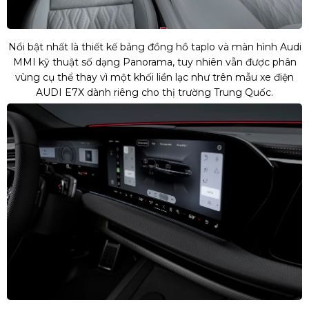
Nổi bật nhất là thiết kế bảng đồng hồ taplo và màn hình Audi
MMI kỹ thuật số dạng Panorama, tuy nhiên vẫn được phân
vùng cụ thể thay vì một khối liền lạc như trên mẫu xe điện
AUDI E7X dành riêng cho thị trường Trung Quốc.