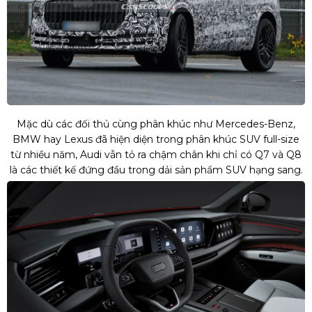
Mặc dù các đối thủ cùng phân khúc như Mercedes-Benz,
BMW hay Lexus đã hiện diện trong phân khúc SUV full-size
từ nhiều năm, Audi vẫn tỏ ra chậm chân khi chỉ có Q7 và Q8
là các thiết kế đứng đầu trong dải sản phẩm SUV hạng sang.