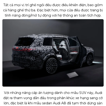
Tất cả mọi vị trí ghế ngồi đều được điều khiển điện, bao gồm
cả hàng ghế thứ ba. Đặc biệt hơn, mọi cửa đều được trang bị
tính năng đóng/mở tự động với hệ thống an toàn tích hợp.
Với những nâng cấp ấn tượng dành cho mẫu SUV này, Audi
đặt ra tham vọng dẫn đầu trong phân khúc xe hạng sang cỡ
lớn, đặc biệt là khi mẫu sedan Audi A8 đã tạm thời dừng sản