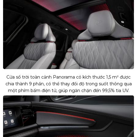
Cửa sổ trời toàn cảnh Panorama có kích thước 1,5 m² được
chia thành 9 phần, có thể thay đổi độ trong suốt thông qua
một phím bấm điện tử, giúp ngăn chặn đến 99,5% tia UV.