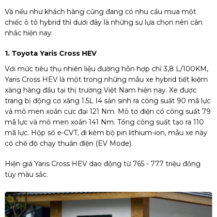
Và nếu như khách hàng cũng đang có nhu cầu mua một
chiếc ô tô hybrid thì dưới đây là những sự lựa chọn nên cân
nhắc hiện nay.
1. Toyota Yaris Cross HEV
Với mức tiêu thụ nhiên liệu đường hỗn hợp chỉ 3,8 L/100KM,
Yaris Cross HEV là một trong những mẫu xe hybrid tiết kiệm
xăng hàng đầu tại thị trường Việt Nam hiện nay. Xe được
trang bị động cơ xăng 1.5L I4 sản sinh ra công suất 90 mã lực
và mô men xoắn cực đại 121 Nm. Mô tơ điện có công suất 79
mã lực và mô men xoắn 141 Nm. Tổng công suất tạo ra 110
mã lực. Hộp số e-CVT, đi kèm bộ pin lithium-ion, mẫu xe này
có chế độ chạy thuần điện (EV Mode).
Hiện giá Yaris Cross HEV dao động từ 765 - 777 triệu đồng
tùy màu sắc.