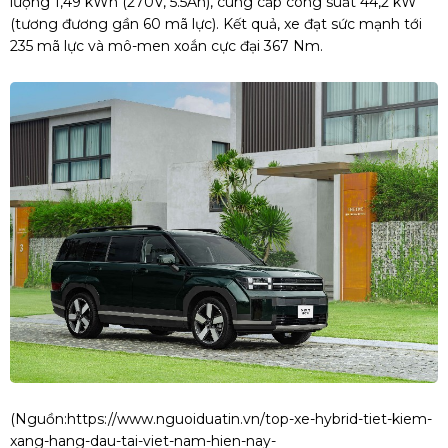
lượng 1,49 kWh (270V, 5.5Ah), cung cấp công suất 44,2 kW
(tương đương gần 60 mã lực). Kết quả, xe đạt sức mạnh tới
235 mã lực và mô-men xoắn cực đại 367 Nm.
(Nguồn:
https://www.nguoiduatin.vn/top-xe-hybrid-tiet-kiem-
xang-hang-dau-tai-viet-nam-hien-nay-