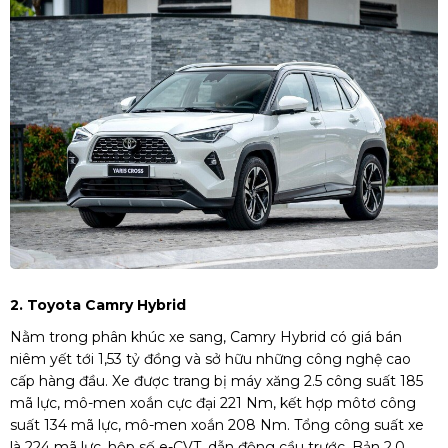
2. Toyota Camry Hybrid
Nằm trong phân khúc xe sang, Camry Hybrid có giá bán
niêm yết tới 1,53 tỷ đồng và sở hữu những công nghệ cao
cấp hàng đầu. Xe được trang bị máy xăng 2.5 công suất 185
mã lực, mô-men xoắn cực đại 221 Nm, kết hợp môtơ công
suất 134 mã lực, mô-men xoắn 208 Nm. Tổng công suất xe
là 224 mã lực, hộp số e-CVT, dẫn động cầu trước. Bản 2.0