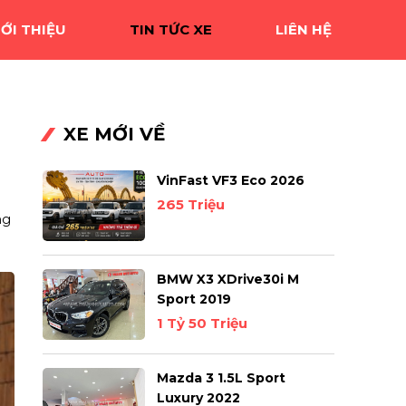
IỚI THIỆU
TIN TỨC XE
LIÊN HỆ
XE MỚI VỀ
VinFast VF3 Eco 2026
265 Triệu
ng
BMW X3 XDrive30i M
Sport 2019
1 Tỷ 50 Triệu
Mazda 3 1.5L Sport
Luxury 2022