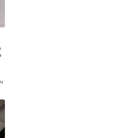
p
a
ều