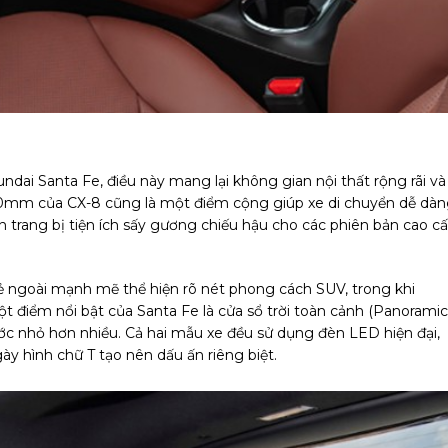
dai Santa Fe, điều này mang lại không gian nội thất rộng rãi và
0mm của CX-8 cũng là một điểm cộng giúp xe di chuyển dễ dà
trang bị tiện ích sấy gương chiếu hậu cho các phiên bản cao cấ
vẻ ngoài mạnh mẽ thể hiện rõ nét phong cách SUV, trong khi
Một điểm nổi bật của Santa Fe là cửa sổ trời toàn cảnh (Panoramic
thước nhỏ hơn nhiều. Cả hai mẫu xe đều sử dụng đèn LED hiện đại,
ày hình chữ T tạo nên dấu ấn riêng biệt.