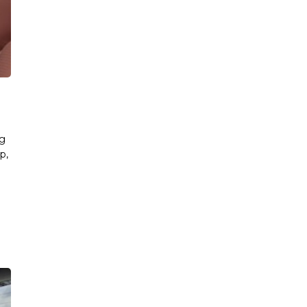
ng
p,