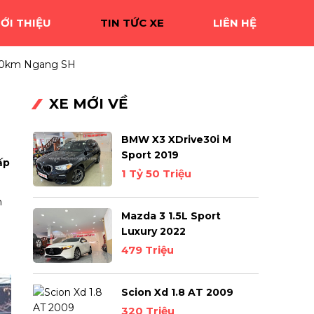
IỚI THIỆU
TIN TỨC XE
LIÊN HỆ
/100km Ngang SH
XE MỚI VỀ
BMW X3 XDrive30i M
Sport 2019
ấp
1 Tỷ 50 Triệu
n
Mazda 3 1.5L Sport
Luxury 2022
479 Triệu
Scion Xd 1.8 AT 2009
320 Triệu