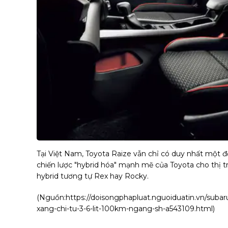
Tại Việt Nam, Toyota Raize vẫn chỉ có duy nhất một đ
chiến lược "hybrid hóa" mạnh mẽ của Toyota cho thị t
hybrid tương tự Rex hay Rocky.
(Nguồn:
https://doisongphapluat.nguoiduatin.vn/subar
xang-chi-tu-3-6-lit-100km-ngang-sh-a543109.html
)