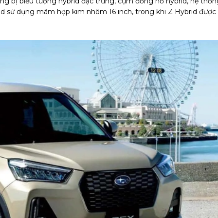
rang bị biểu tượng hybrid đặc trưng, cụm đồng hồ hybrid, hệ thốn
rid sử dụng mâm hợp kim nhôm 16 inch, trong khi Z Hybrid được