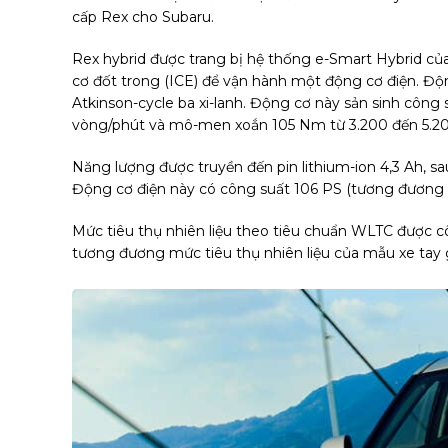
cấp Rex cho Subaru.
Rex hybrid được trang bị hệ thống e-Smart Hybrid củ
cơ đốt trong (ICE) để vận hành một động cơ điện. Độn
Atkinson-cycle ba xi-lanh. Động cơ này sản sinh công
vòng/phút và mô-men xoắn 105 Nm từ 3.200 đến 5.20
Năng lượng được truyền đến pin lithium-ion 4,3 Ah, s
Động cơ điện này có công suất 106 PS (tương đươn
Mức tiêu thụ nhiên liệu theo tiêu chuẩn WLTC được côn
tương đương mức tiêu thụ nhiên liệu của mẫu xe tay 