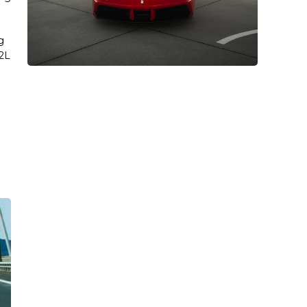
g
.2L