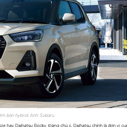
êm bản hybrid. Ảnh: Subaru
ize hay Daihatsu Rocky. Đáng chú ý, Daihatsu chính là đơn vị c