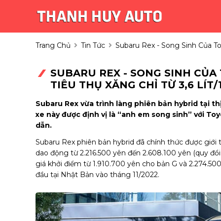
Trang Chủ
Tin Tức
Subaru Rex - Song Sinh Của T
SUBARU REX - SONG SINH CỦA
TIÊU THỤ XĂNG CHỈ TỪ 3,6 LÍ
Subaru Rex vừa trình làng phiên bản hybrid tại th
xe này được định vị là “anh em song sinh” với T
dẫn.
Subaru Rex phiên bản hybrid đã chính thức được giới t
dao động từ 2.216.500 yên đến 2.608.100 yên (quy đổi 
giá khởi điểm từ 1.910.700 yên cho bản G và 2.274.500
đầu tại Nhật Bản vào tháng 11/2022.