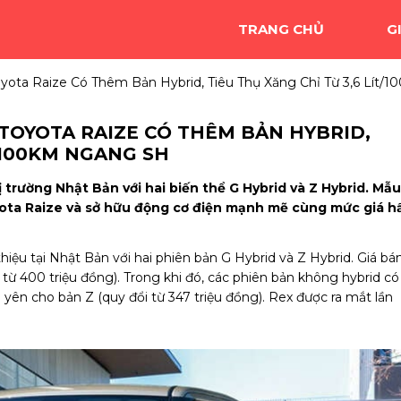
TRANG CHỦ
G
oyota Raize Có Thêm Bản Hybrid, Tiêu Thụ Xăng Chỉ Từ 3,6 Lít
 TOYOTA RAIZE CÓ THÊM BẢN HYBRID,
T/100KM NGANG SH
ị trường Nhật Bản với hai biến thể G Hybrid và Z Hybrid. Mẫu
oyota Raize và sở hữu động cơ điện mạnh mẽ cùng mức giá h
hiệu tại Nhật Bản với hai phiên bản G Hybrid và Z Hybrid. Giá bá
từ 400 triệu đồng). Trong khi đó, các phiên bản không hybrid có
 yên cho bản Z (quy đổi từ 347 triệu đồng). Rex được ra mắt lần