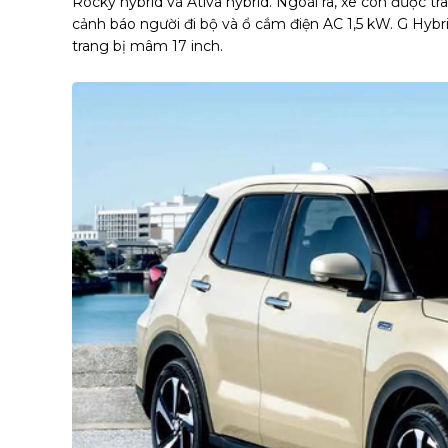
Rocky hybrid và Ativa hybrid. Ngoài ra, xe còn được t
cảnh báo người đi bộ và ổ cắm điện AC 1,5 kW. G Hyb
trang bị mâm 17 inch.