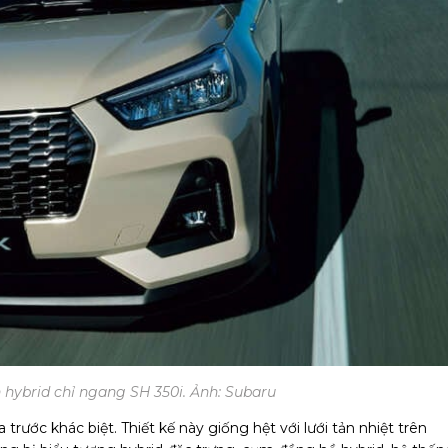
 hybrid chỉ ngang SH 350i. Ảnh: Subaru
 trước khác biệt. Thiết kế này giống hệt với lưới tản nhiệt trên