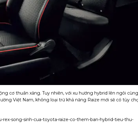
ộng cơ thuần xăng. Tuy nhiên, với xu hướng hybrid lên ngôi cùn
rường Việt Nam, không loại trừ khả năng Raize mới sẽ có tùy ch
u-rex-song-sinh-cua-toyota-raize-co-them-ban-hybrid-tieu-thu-