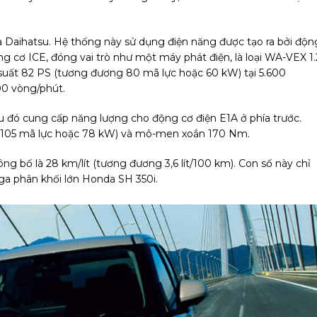
a Daihatsu. Hệ thống này sử dụng điện năng được tạo ra bởi độn
g cơ ICE, đóng vai trò như một máy phát điện, là loại WA-VEX 1
 suất 82 PS (tương đương 80 mã lực hoặc 60 kW) tại 5.600
0 vòng/phút.
au đó cung cấp năng lượng cho động cơ điện E1A ở phía trước.
g 105 mã lực hoặc 78 kW) và mô-men xoắn 170 Nm.
g bố là 28 km/lít (tương đương 3,6 lít/100 km). Con số này chỉ
ga phân khối lớn Honda SH 350i.