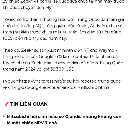
29 chiếc Zeekr RT còn lại sẽ được sửa chữa tại nhà máy trước
khi được chuyển đến Mỹ.
"Zeekr sẽ trở thành thương hiệu ôtô Trung Quốc đầu tiên gia
nhập thị trường Mỹ", Tổng giám đốc Zeekr, Andy An, chia sẻ
trong sự kiện trước khi ra mắt tại triển lãm điện tử tiêu dùng
(CES) diễn ra ở Mỹ đầu năm nay.
Theo đó, Zeekr sẽ sản xuất minivan điện RT cho Waymo -
hãng xe tự lái của Google - để làm robotaxi. RT là phiên bản
tùy chỉnh của Zeekr Mix - minivan điện đã bán ở Trung Quốc
trong năm 2024 với giá 39.300 USD.
(Nguồn:
https://vnexpress.net/trieu-hoi-robotaxi-trung-quoc-
vi-khong-dap-ung-tieu-chuan-an-toan-4852380.html
)
TIN LIÊN QUAN
Mitsubishi hồi sinh mẫu xe Grandis nhưng không còn
là một chiếc MPV 7 chỗ