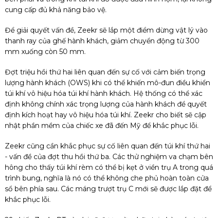
cung cấp đủ khả năng bảo vệ.
Để giải quyết vấn đề, Zeekr sẽ lắp một điểm dừng vật lý vào
thanh ray của ghế hành khách, giảm chuyển động từ 300
mm xuống còn 50 mm.
Đợt triệu hồi thứ hai liên quan đến sự cố với cảm biến trọng
lượng hành khách (OWS) khi có thể khiến mô-đun điều khiển
túi khí vô hiệu hóa túi khí hành khách. Hệ thống có thể xác
định không chính xác trọng lượng của hành khách để quyết
định kích hoạt hay vô hiệu hóa túi khí. Zeekr cho biết sẽ cập
nhật phần mềm của chiếc xe đã đến Mỹ để khắc phục lỗi.
Zeekr cũng cần khắc phục sự cố liên quan đến túi khí thứ hai
- vấn đề của đợt thu hồi thứ ba. Các thử nghiệm va chạm bên
hông cho thấy túi khí rèm có thể bị kẹt ở viền trụ A trong quá
trình bung, nghĩa là nó có thể không che phủ hoàn toàn cửa
sổ bên phía sau. Các máng trượt trụ C mới sẽ được lắp đặt để
khắc phục lỗi.