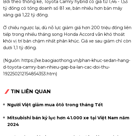
Bởi theo thống kê, Toyota Camry hybrid có giá từ 1,46 - 1,53
tỷ đồng có tổng doanh số 81 xe, bán nhiều hơn bản máy
xăng giá 1,22 tỷ đồng.
Ở chiều ngược lại, dù nỗ lực giảm giá hơn 200 triệu đồng liên
tiếp trong nhiều tháng song Honda Accord vẫn khó thoát
khỏi vị trí bán chậm nhất phân khúc. Giá xe sau giảm chỉ còn
dưới 1,1 tỷ đồng.
(Nguồn:
https://xe.baogiaothong.vn/phan-khuc-sedan-hang-
d-toyota-camry-ban-nhieu-gap-ba-lan-cac-doi-thu-
192250212154854353.htm
)
TIN LIÊN QUAN
Người Việt giảm mua ôtô trong tháng Tết
Mitsubishi bán kỷ lục hơn 41.000 xe tại Việt Nam năm
2024