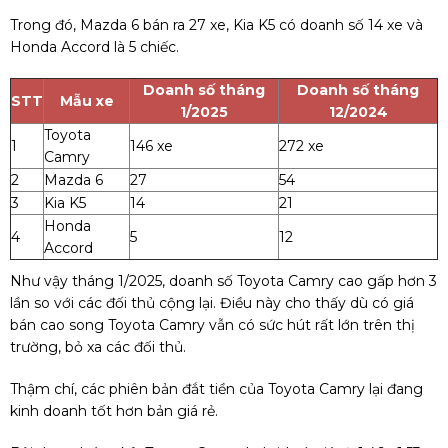
Trong đó, Mazda 6 bán ra 27 xe, Kia K5 có doanh số 14 xe và
Honda Accord là 5 chiếc.
Doanh số tháng
Doanh số tháng
STT
Mẫu xe
1/2025
12/2024
Toyota
1
146 xe
272 xe
Camry
2
Mazda 6
27
54
3
Kia K5
14
21
Honda
4
5
12
Accord
Như vậy tháng 1/2025, doanh số Toyota Camry cao gấp hơn 3
lần so với các đối thủ cộng lại. Điều này cho thấy dù có giá
bán cao song Toyota Camry vẫn có sức hút rất lớn trên thị
trường, bỏ xa các đối thủ.
Thậm chí, các phiên bản đắt tiền của Toyota Camry lại đang
kinh doanh tốt hơn bản giá rẻ.