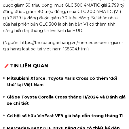
được giảm 50 triệu đồng; mua GLC 300 4MATIC giá 2,799 tỷ
đồng được giảm 80 triệu đồng; mua GLC 300 4MATIC (V1)
giá 2,839 tỷ đồng được giảm 70 triệu đồng. Sự khác nhau
của hai phiên bản GLC 300 là phiên bản V1 có thêm tính
năng hiển thị thông tin lên kính lái HUD.
(Nguồn:
https://thoibaonganhang.vn/mercedes-benz-giam-
gia-hang-loat-xe-tai-viet-nam-158504.html
)
TIN LIÊN QUAN
Mitsubishi Xforce, Toyota Yaris Cross có thêm 'đối
thủ' tại Việt Nam
Giá xe Toyota Corolla Cross tháng 11/2024 và Đánh giá
xe chi tiết
Cơ hội sở hữu VinFast VF9 giá hấp dẫn trong tháng 11
Mercedes-Benz GLE 2026 nâng cấp có thiết kế đèn