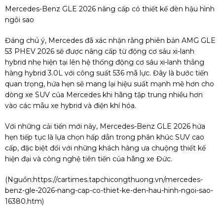
Mercedes-Benz GLE 2026 nâng cấp có thiết kế đèn hậu hình
ngôi sao
Đáng chú ý, Mercedes đã xác nhận rằng phiên bản AMG GLE
53 PHEV 2026 sẽ được nâng cấp từ động cơ sáu xi-lanh
hybrid nhẹ hiện tại lên hệ thống động cơ sáu xi-lanh thẳng
hàng hybrid 3.0L với công suất 536 mã lực. Đây là bước tiến
quan trọng, hứa hẹn sẽ mang lại hiệu suất mạnh mẽ hơn cho
dòng xe SUV của Mercedes khi hãng tập trung nhiều hơn
vào các mẫu xe hybrid và điện khí hóa.
Với những cải tiến mới này, Mercedes-Benz GLE 2026 hứa
hẹn tiếp tục là lựa chọn hấp dẫn trong phân khúc SUV cao
cấp, đặc biệt đối với những khách hàng ưa chuộng thiết kế
hiện đại và công nghệ tiên tiến của hãng xe Đức.
(Nguồn:
https://cartimes.tapchicongthuong.vn/mercedes-
benz-gle-2026-nang-cap-co-thiet-ke-den-hau-hinh-ngoi-sao-
16380.htm
)