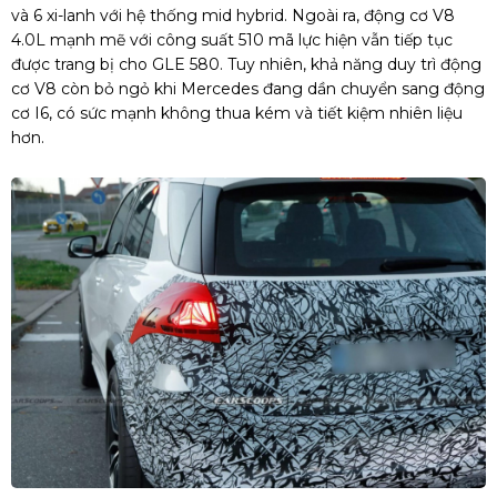
và 6 xi-lanh với hệ thống mid hybrid. Ngoài ra, động cơ V8
4.0L mạnh mẽ với công suất 510 mã lực hiện vẫn tiếp tục
được trang bị cho GLE 580. Tuy nhiên, khả năng duy trì động
cơ V8 còn bỏ ngỏ khi Mercedes đang dần chuyển sang động
cơ I6, có sức mạnh không thua kém và tiết kiệm nhiên liệu
hơn.