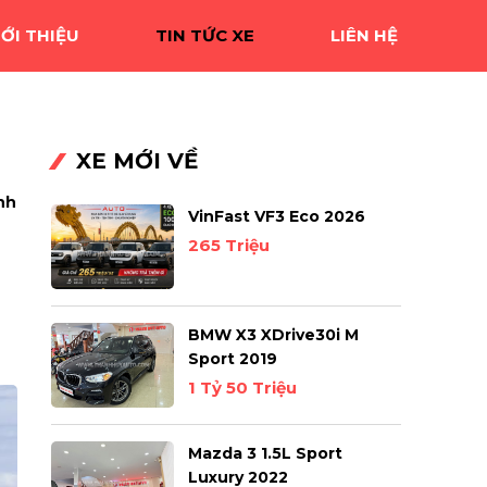
IỚI THIỆU
TIN TỨC XE
LIÊN HỆ
XE MỚI VỀ
nh
VinFast VF3 Eco 2026
265 Triệu
BMW X3 XDrive30i M
Sport 2019
1 Tỷ 50 Triệu
Mazda 3 1.5L Sport
Luxury 2022