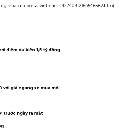
am-gia-tram-trieu-tai-viet-nam-192240912164548582.htm
)
hởi điểm dự kiến 1,5 tỷ đồng
cũ với giá ngang xe mua mới
' trước ngày ra mắt
ng