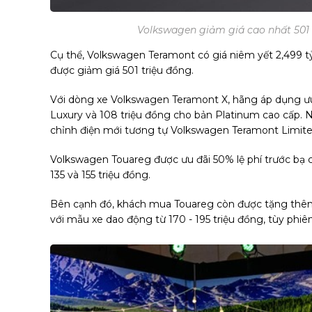
Volkswagen giảm giá cao nhất 501 
Cụ thể, Volkswagen Teramont có giá niêm yết 2,499 tỷ
được giảm giá 501 triệu đồng.
Với dòng xe Volkswagen Teramont X, hãng áp dụng ưu đ
Luxury và 108 triệu đồng cho bản Platinum cao cấp. 
chỉnh điện mới tương tự Volkswagen Teramont Limited
Volkswagen Touareg được ưu đãi 50% lệ phí trước bạ c
135 và 155 triệu đồng.
Bên cạnh đó, khách mua Touareg còn được tặng thêm 1
với mẫu xe dao động từ 170 - 195 triệu đồng, tùy phiê