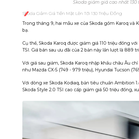
Skoda giảm giá cao nhất 130 
Skoda Giảm Giá Tiền Mặt Lên Tới 130 Triệu Đồng
Trong tháng 9, hai mẫu xe của Skoda gồm Karoq và Kod
bạ.
Cụ thể, Skoda Karoq được giảm giá 110 triệu đồng với 
TSI. Giá bán sau ưu đãi của 2 bản này lần lượt là 889 tr
Với giá sau giảm, Skoda Karoq nhập khẩu châu Âu chỉ
như Mazda CX-5 (749 - 979 triệu), Hyundai Tucson (769 -
Với dòng xe Skoda Kodiaq, bản tiêu chuẩn Ambition 1.
Skoda Style 2.0 TSI cao cấp giảm giá 50 triệu đồng, x