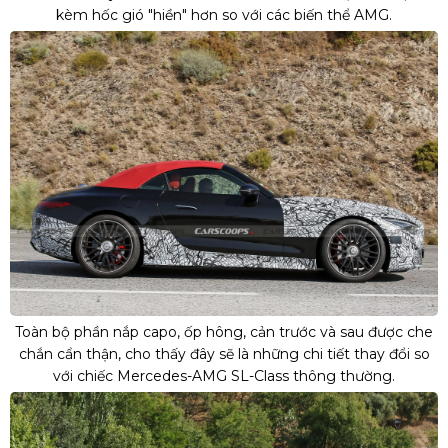
kèm hốc gió "hiền" hơn so với các biến thể AMG.
Toàn bộ phần nắp capo, ốp hông, cản trước và sau được che
chắn cẩn thận, cho thấy đây sẽ là những chi tiết thay đổi so
với chiếc Mercedes-AMG SL-Class thông thường.