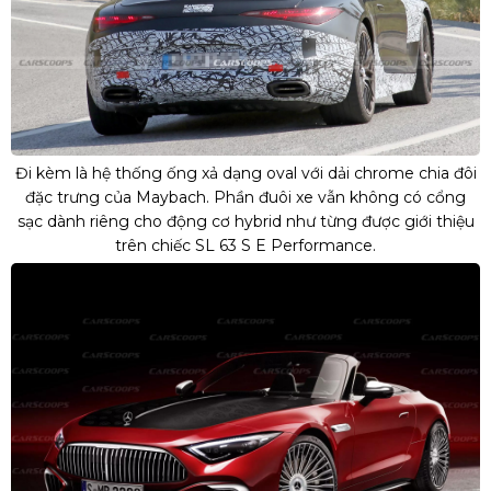
Đi kèm là hệ thống ống xả dạng oval với dải chrome chia đôi
đặc trưng của Maybach. Phần đuôi xe vẫn không có cổng
sạc dành riêng cho động cơ hybrid như từng được giới thiệu
trên chiếc SL 63 S E Performance.