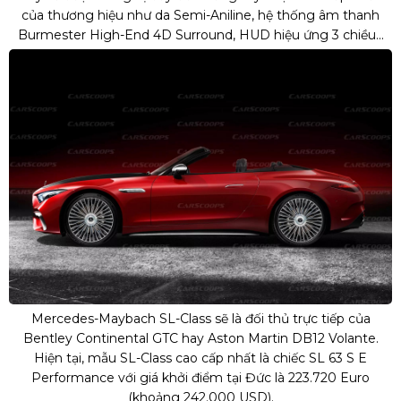
của thương hiệu như da Semi-Aniline, hệ thống âm thanh
Burmester High-End 4D Surround, HUD hiệu ứng 3 chiều...
Mercedes-Maybach SL-Class sẽ là đối thủ trực tiếp của
Bentley Continental GTC hay Aston Martin DB12 Volante.
Hiện tại, mẫu SL-Class cao cấp nhất là chiếc SL 63 S E
Performance với giá khởi điểm tại Đức là 223.720 Euro
(khoảng 242.000 USD).