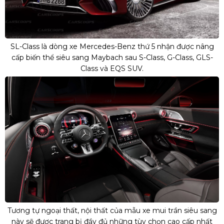
SL-Class là dòng xe Mercedes-Benz thứ 5 nhận được nâng
cấp biến thể siêu sang Maybach sau S-Class, G-Class, GLS-
Class và EQS SUV.
Tương tự ngoại thất, nội thất của mẫu xe mui trần siêu sang
này sẽ được trang bị đầy đủ những tùy chọn cao cấp nhất