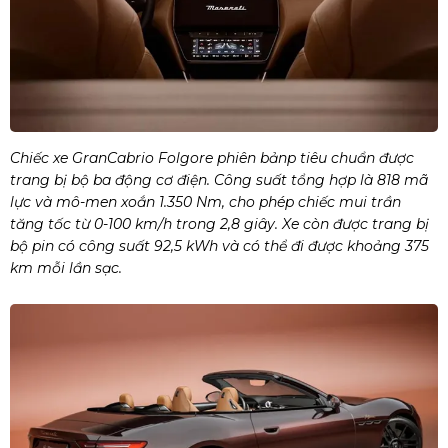
Chiếc xe GranCabrio Folgore phiên bảnp tiêu chuẩn được
trang bị bộ ba động cơ điện. Công suất tổng hợp là 818 mã
lực và mô-men xoắn 1.350 Nm, cho phép chiếc mui trần
tăng tốc từ 0-100 km/h trong 2,8 giây. Xe còn được trang bị
bộ pin có công suất 92,5 kWh và có thể đi được khoảng 375
km mỗi lần sạc.