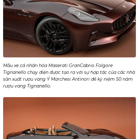
Mẫu xe cá nhân hóa Maserati GranCabrio Folgore
Tignanello chạy điện được tạo ra với sự hợp tác của các nhà
sản xuất rượu vang Ý Marchesi Antinori để kỷ niệm 50 năm
rượu vang Tignanello.