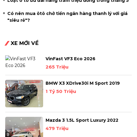
Loạt ô tô ưu đãi hàng trăm triệu đồng trong tháng 5
Có nên mua ôtô chở tiền ngân hàng thanh lý với giá
"siêu rẻ"?
XE MỚI VỀ
VinFast VF3 Eco 2026
265 Triệu
BMW X3 XDrive30i M Sport 2019
1 Tỷ 50 Triệu
Mazda 3 1.5L Sport Luxury 2022
479 Triệu