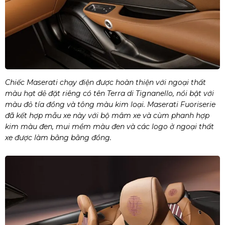
Chiếc Maserati chạy điện được hoàn thiện với ngoại thất
màu hạt dẻ đặt riêng có tên Terra di Tignanello, nổi bật với
màu đỏ tía đồng và tông màu kim loại. Maserati Fuoriserie
đã kết hợp mẫu xe này với bộ mâm xe và cùm phanh hợp
kim màu đen, mui mềm màu đen và các logo ở ngoại thất
xe được làm bằng bằng đồng.