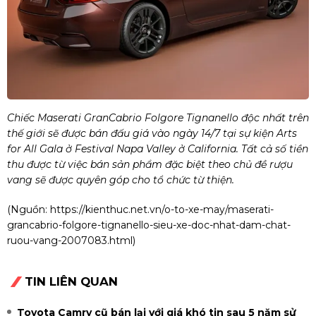
Chiếc Maserati GranCabrio Folgore Tignanello độc nhất trên
thế giới sẽ được bán đấu giá vào ngày 14/7 tại sự kiện Arts
for All Gala ở Festival Napa Valley ở California. Tất cả số tiền
thu được từ việc bán sản phẩm đặc biệt theo chủ đề rượu
vang sẽ được quyên góp cho tổ chức từ thiện.
(Nguồn:
https://kienthuc.net.vn/o-to-xe-may/maserati-
grancabrio-folgore-tignanello-sieu-xe-doc-nhat-dam-chat-
ruou-vang-2007083.html
)
TIN LIÊN QUAN
Toyota Camry cũ bán lại với giá khó tin sau 5 năm sử