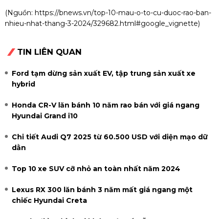
(Nguồn:
https://bnews.vn/top-10-mau-o-to-cu-duoc-rao-ban-
nhieu-nhat-thang-3-2024/329682.html#google_vignette
)
TIN LIÊN QUAN
Ford tạm dừng sản xuất EV, tập trung sản xuất xe
hybrid
Honda CR-V lăn bánh 10 năm rao bán với giá ngang
Hyundai Grand i10
Chi tiết Audi Q7 2025 từ 60.500 USD với diện mạo dữ
dằn
Top 10 xe SUV cỡ nhỏ an toàn nhất năm 2024
Lexus RX 300 lăn bánh 3 năm mất giá ngang một
chiếc Hyundai Creta