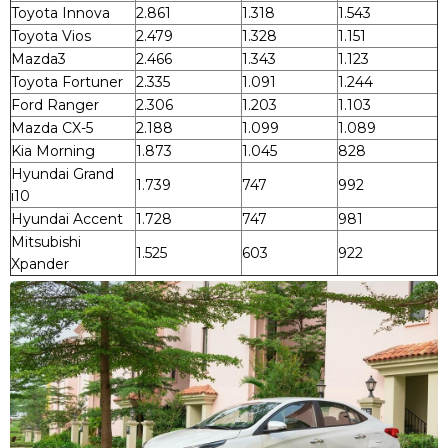
Toyota Innova
2.861
1.318
1.543
Toyota Vios
2.479
1.328
1.151
Mazda3
2.466
1.343
1.123
Toyota Fortuner
2.335
1.091
1.244
Ford Ranger
2.306
1.203
1.103
Mazda CX-5
2.188
1.099
1.089
Kia Morning
1.873
1.045
828
Hyundai Grand
1.739
747
992
i10
Hyundai Accent
1.728
747
981
Mitsubishi
1.525
603
922
Xpander