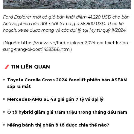
Ford Explorer mới có giá bán khởi điểm 41.220 USD cho bản
Active, phiên bản đắt nhất ST có giá 56.800 USD. Theo kế
hoạch, xe sẽ được mang về các đại lý tại Mỹ từ quý II/2024.
(Nguồn:
https://znews.vn/ford-explorer-2024-doi-thiet-ke-bo-
sung-trang-bi-post1458388.html
)
TIN LIÊN QUAN
Toyota Corolla Cross 2024 facelift phiên bản ASEAN
sắp ra mắt
Mercedes-AMG SL 43 giá gần 7 tỷ về đại lý
Ô tô hybrid giảm giá trăm triệu trong tháng đầu năm
Miếng bánh thị phần ô tô được chia thế nào?