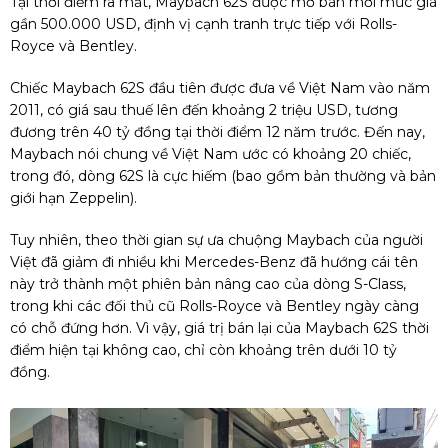
Tại thời điểm ra mắt, Maybach 62S được mở bán mới mức giá
gần 500.000 USD, định vị cạnh tranh trực tiếp với Rolls-
Royce và Bentley.
Chiếc Maybach 62S đầu tiên được đưa về Việt Nam vào năm
2011, có giá sau thuế lên đến khoảng 2 triệu USD, tương
đương trên 40 tỷ đồng tại thời điểm 12 năm trước. Đến nay,
Maybach nói chung về Việt Nam ước có khoảng 20 chiếc,
trong đó, dòng 62S là cực hiếm (bao gồm bản thường và bản
giới hạn Zeppelin).
Tuy nhiên, theo thời gian sự ưa chuộng Maybach của người
Việt đã giảm đi nhiều khi Mercedes-Benz đã hướng cái tên
này trở thành một phiên bản nâng cao của dòng S-Class,
trong khi các đối thủ cũ Rolls-Royce và Bentley ngày càng
có chỗ đứng hơn. Vì vậy, giá trị bán lại của Maybach 62S thời
điểm hiện tại không cao, chỉ còn khoảng trên dưới 10 tỷ
đồng.