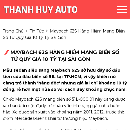
Trang Chủ
Tin Tức
Maybach 62S Hàng Hiếm Mang Biển
Số Tứ Quý Giá 10 Tỷ Tại Sài Gòn
MAYBACH 62S HÀNG HIẾM MANG BIỂN SỐ
TỨ QUÝ GIÁ 10 TỶ TẠI SÀI GÒN
Mẫu sedan siêu sang Maybach 62S sở hữu dãy số đầu
tiên của đầu biển số 51L tại TP.HCM, vì vậy khiến nó
càng trở thành 'hàng độc' nhưng giá lại chỉ khoảng 10 tỷ
đồng, rẻ hơn một nửa so với cách đây khoảng chục năm.
Chiếc Maybach 62S mang biển số 51L-000.01 này đang được
rao bán bởi một đại lý tư nhân với tình trạng gần như hoàn
hảo. Xe được sản xuất vào khoảng năm 2011, 2012, trước thời
điểm Mercedes-Benz khai tử thương hiệu Maybach.