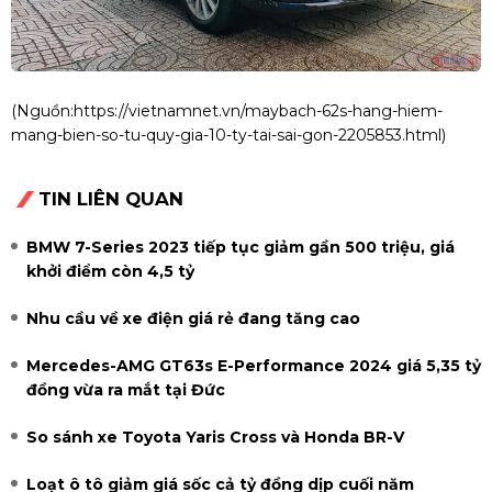
(Nguồn:
https://vietnamnet.vn/maybach-62s-hang-hiem-
mang-bien-so-tu-quy-gia-10-ty-tai-sai-gon-2205853.html
)
TIN LIÊN QUAN
BMW 7-Series 2023 tiếp tục giảm gần 500 triệu, giá
khởi điểm còn 4,5 tỷ
Nhu cầu về xe điện giá rẻ đang tăng cao
Mercedes-AMG GT63s E-Performance 2024 giá 5,35 tỷ
đồng vừa ra mắt tại Đức
So sánh xe Toyota Yaris Cross và Honda BR-V
Loạt ô tô giảm giá sốc cả tỷ đồng dịp cuối năm