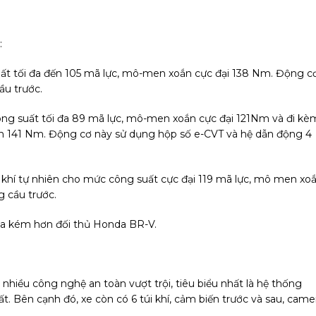
:
suất tối đa đến 105 mã lực, mô-men xoắn cực đại 138 Nm. Động c
ầu trước.
công suất tối đa 89 mã lực, mô-men xoắn cực đại 121Nm và đi kè
n 141 Nm. Động cơ này sử dụng hộp số e-CVT và hệ dẫn động 4
t khí tự nhiên cho mức công suất cực đại 119 mã lực, mô men xo
 cầu trước.
hua kém hơn đối thủ Honda BR-V.
 nhiều công nghệ an toàn vượt trội, tiêu biểu nhất là hệ thống
t. Bên cạnh đó, xe còn có 6 túi khí, cảm biến trước và sau, came