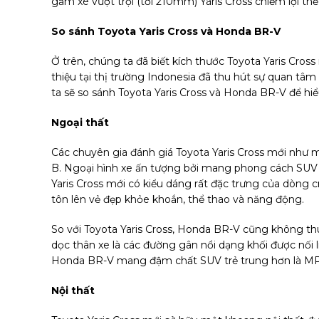
gầm xe vượt trội (tới 210mm) Yaris Cross chiếm lợi thế 
So sánh Toyota Yaris Cross và Honda BR-V
Ở trên, chúng ta đã biết kích thước Toyota Yaris Cross
thiệu tại thị trường Indonesia đã thu hút sự quan tâm
ta sẽ so sánh Toyota Yaris Cross và Honda BR-V để hiể
Ngoại thất
Các chuyên gia đánh giá Toyota Yaris Cross mới như 
B. Ngoại hình xe ấn tượng bởi mang phong cách SUV m
Yaris Cross mới có kiểu dáng rất đặc trưng của dòng 
tôn lên vẻ đẹp khỏe khoắn, thể thao và năng động.
So với Toyota Yaris Cross, Honda BR-V cũng không t
dọc thân xe là các đường gân nổi dạng khối được nối 
Honda BR-V mang đậm chất SUV trẻ trung hơn là MP
Nội thất