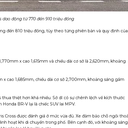
ss dao động từ 770 đến 910 triệu đồng
ng đến 810 triệu đồng, tùy theo từng phiên bản và quy định của
g 1,770mm x cao 1,615mm và chiều dài cơ sở là 2,620mm, khoảng
 x cao 1,685mm, chiều dài cơ sở 2,700mm, khoảng sáng gầm
 thua thiệt hơn khá nhiều. Sở dĩ có sự chênh lệch về kích thước
n Honda BR-V lại là chiếc SUV lai MPV.
is Cross được đánh giá ở mức vừa đủ. Xe đảm bảo chỗ ngồi thoả
linh hoạt khi di chuyển trong phố. Bên cạnh đó, với khoảng sáng