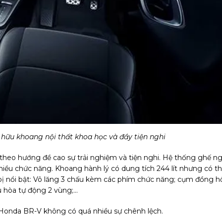
ở hữu khoang nội thất khoa học và đầy tiện nghi
heo hướng đề cao sự trải nghiệm và tiện nghi. Hệ thống ghế ng
hiều chức năng. Khoang hành lý có dung tích 244 lít nhưng có t
 bị nổi bật: Vô lăng 3 chấu kèm các phím chức năng; cụm đồng h
 hòa tự động 2 vùng;...
à Honda BR-V không có quá nhiều sự chênh lệch.