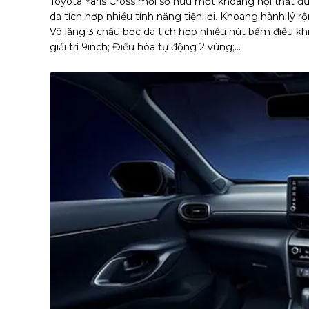
Toyota Yaris Cross mới sở hữu một khoang nội thất đư
da tích hợp nhiều tính năng tiện lợi. Khoang hành lý rộ
Vô lăng 3 chấu bọc da tích hợp nhiều nút bấm điều 
giải trí 9inch; Điều hòa tự động 2 vùng;...