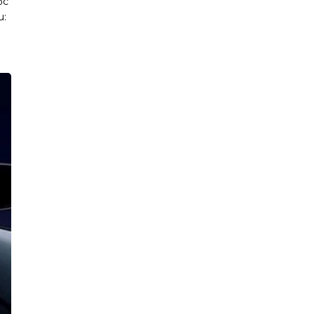
ọc
u: