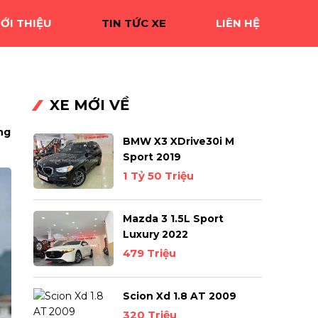
IỚI THIỆU
TIN TỨC XE
LIÊN HỆ
XE MỚI VỀ
ng
BMW X3 XDrive30i M
Sport 2019
1 Tỷ 50 Triệu
Mazda 3 1.5L Sport
Luxury 2022
479 Triệu
Scion Xd 1.8 AT 2009
320 Triệu