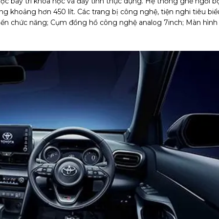
ợc bày trí khoa học và đầy tính thực dụng. Hệ thống ghế ngồi b
ng khoảng hơn 450 lít. Các trang bị công nghệ, tiện nghi tiêu biể
khiển chức năng; Cụm đồng hồ công nghệ analog 7inch; Màn hình