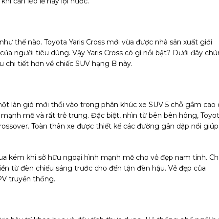
khi cần leo lề hay lội nước.
 như thế nào. Toyota Yaris Cross mới vừa được nhà sản xuất giới
 của người tiêu dùng. Vậy Yaris Cross có gì nổi bật? Dưới đây ch
u chi tiết hơn về chiếc SUV hạng B này.
một làn gió mới thổi vào trong phân khúc xe SUV 5 chỗ gầm cao 
ạnh mẽ và rất trẻ trung. Đặc biệt, nhìn từ bên bên hông, Toyo
crossover. Toàn thân xe được thiết kế các đường gân dập nổi giúp
hua kém khi sở hữu ngoại hình mạnh mẽ cho vẻ đẹp nam tính. C
liền từ đèn chiếu sáng trước cho đến tận đèn hậu. Vẻ đẹp của
V truyền thống.