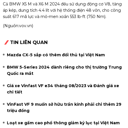
Cả BMW X5 M và X6 M 2024 đều sử dụng động cơ V8, tăng
áp kép, dung tích 4.4 lít với hệ thống điện 48 vôn, cho công
suất 617 mã lực và mô-men xoắn 553 lb-ft (750 Nm).
(Nguồn:
vov.vn
)
TIN LIÊN QUAN
Mazda CX-5 sắp có thêm đối thủ tại Việt Nam
BMW 5-Series 2024 dành riêng cho thị trường Trung
Quốc ra mắt
Giá xe Vinfast VF e34 tháng 08/2023 và Đánh giá xe
chi tiết
VinFast VF 9 muốn sở hữu trần kính phải chi thêm 29
triệu đồng
Loạt xe gầm cao phổ thông giảm kỷ lục tại Việt Nam