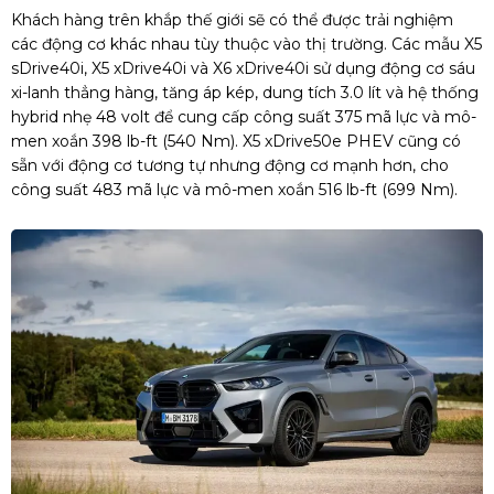
Khách hàng trên khắp thế giới sẽ có thể được trải nghiệm
các động cơ khác nhau tùy thuộc vào thị trường. Các mẫu X5
sDrive40i, X5 xDrive40i và X6 xDrive40i sử dụng động cơ sáu
xi-lanh thẳng hàng, tăng áp kép, dung tích 3.0 lít và hệ thống
hybrid nhẹ 48 volt để cung cấp công suất 375 mã lực và mô-
men xoắn 398 lb-ft (540 Nm). X5 xDrive50e PHEV cũng có
sẵn với động cơ tương tự nhưng động cơ mạnh hơn, cho
công suất 483 mã lực và mô-men xoắn 516 lb-ft (699 Nm).