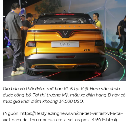
Giá bán và thời điểm mở bán VF 6 tại Việt Nam vẫn chưa
được công bố. Tại thị trường Mỹ, mẫu xe điện hạng B này có
mức giá khởi điểm khoảng 34.000 USD.
(Nguồn:
https://lifestyle.zingnews.vn/chi-tiet-vinfast-vf-6-tai-
viet-nam-doi-thu-moi-cua-creta-seltos-post1445715.html
)