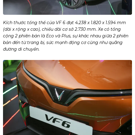
Kích thước tổng thể của VF 6 đạt 4.238 x 1.820 x 1.594 mm
(dài x rộng x cao), chiều dài cơ sở 2.730 mm. Xe có tổng
cộng 2 phiên bản là Eco và Plus, sự khác nhau giữa 2 phiên
bản đến từ trang bị, sức mạnh động cơ cũng như quãng
đường di chuyển.