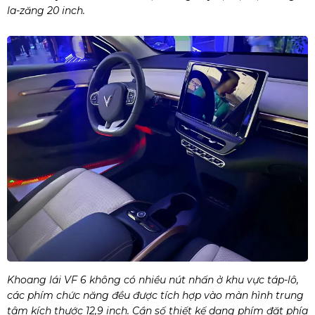
la-zăng 20 inch.
Khoang lái VF 6 không có nhiều nút nhấn ở khu vực táp-lô,
các phím chức năng đều được tích hợp vào màn hình trung
tâm kích thước 12,9 inch. Cần số thiết kế dạng phím đặt phía