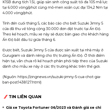
K15B dung tích 1.5L giúp sản sinh công suất tối đa 105 mã lực
tại 6.000 vòng/phút cùng mô-men xoắn cực đại 134,2 Nm tại
4.000 vòng/phút.
Tính đến cuối tháng 5, các báo cáo cho biết Suzuki Jimny 5
cửa đã thu về tổng cộng 30.000 đơn đặt trước tại Ấn Độ.
Theo kế hoạch, mẫu xe này sẽ được bàn giao cho khách hàng
Ấn Độ bắt đầu từ giữa tháng 6.
Được biết, Suzuki Jimny 5 cửa được sản xuất tại nhà máy ở
Gurugram và dành riêng cho thị trường Ấn Độ. Ở thời điểm
hiện tại, vẫn chưa rõ kế hoạch phân phối tiếp theo của Suzuki
dành cho mẫu xe này ở các thị trường khác trên thế giới.
(Nguồn:
https://zingnews.vn/suzuki-jimny-5-cua-chot-gia-
ban-post1438127.html
)
TIN LIÊN QUAN
Giá xe Toyota Fortuner 06/2023 và Đánh giá xe chi