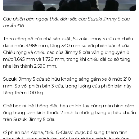
Các phiên bản ngoại thất đơn sắc của Suzuki Jimny 5 cửa
tại Ấn Độ.
Theo công bố của nhà sản xuất, Suzuki Jimny 5 cửa có chiều
dài ở mức 3.985 mm, tăng 340 mm so với phiên bản 3 cửa.
Chiều rộng và chiều cao của Jimny 5 cửa vẫn giữ nguyên ở
mức 1.645 mm và 1.720 mm, trong khi chiều dài cơ sở tăng
nhẹ lên thành 2.590 mm.
Suzuki Jimny 5 cửa sở hữu khoảng sáng gầm xe ở mức 210
mm. So với phiên bản 3 cửa, trọng lượng của phiên bản này
tăng thêm 100 kg.
Ghế bọc nỉ, hệ thống điều hòa chỉnh tay cùng màn hình cảm
ứng trung tâm kích thước 7 inch là những trang bị tiêu chuẩn
trên Suzuki Jimny 5 cửa.
Ở phiên bản Alpha, “tiểu G-Class” được bổ sung thêm tính