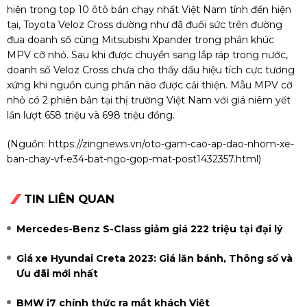
hiện trong top 10 ôtô bán chạy nhất Việt Nam tính đến hiện
tại, Toyota Veloz Cross dường như đã đuối sức trên đường
đua doanh số cùng Mitsubishi Xpander trong phân khúc
MPV cỡ nhỏ. Sau khi được chuyển sang lắp ráp trong nước,
doanh số Veloz Cross chưa cho thấy dấu hiệu tích cực tương
xứng khi nguồn cung phần nào được cải thiện. Mẫu MPV cỡ
nhỏ có 2 phiên bản tại thị trường Việt Nam với giá niêm yết
lần lượt 658 triệu và 698 triệu đồng.
(Nguồn:
https://zingnews.vn/oto-gam-cao-ap-dao-nhom-xe-
ban-chay-vf-e34-bat-ngo-gop-mat-post1432357.html
)
TIN LIÊN QUAN
Mercedes-Benz S-Class giảm giá 222 triệu tại đại lý
Giá xe Hyundai Creta 2023: Giá lăn bánh, Thông số và
Ưu đãi mới nhất
BMW i7 chính thức ra mắt khách Việt