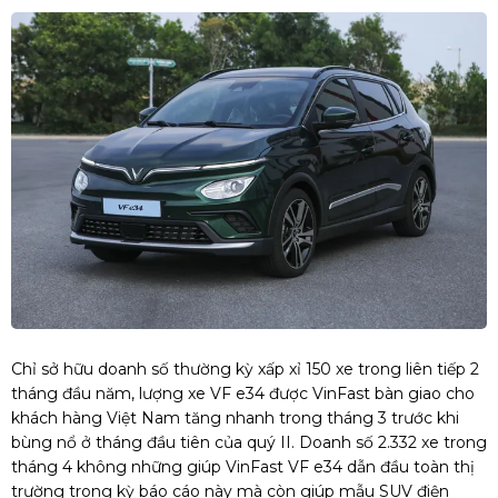
Chỉ sở hữu doanh số thường kỳ xấp xỉ 150 xe trong liên tiếp 2
tháng đầu năm, lượng xe VF e34 được VinFast bàn giao cho
khách hàng Việt Nam tăng nhanh trong tháng 3 trước khi
bùng nổ ở tháng đầu tiên của quý II. Doanh số 2.332 xe trong
tháng 4 không những giúp VinFast VF e34 dẫn đầu toàn thị
trường trong kỳ báo cáo này mà còn giúp mẫu SUV điện