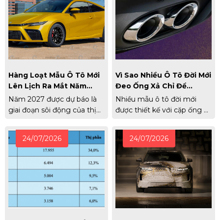
Hàng Loạt Mẫu Ô Tô Mới
Vì Sao Nhiều Ô Tô Đời Mới
Lên Lịch Ra Mắt Năm
Đeo Ống Xả Chỉ Để
2027
Ngắm?
Năm 2027 được dự báo là
Nhiều mẫu ô tô đời mới
giai đoạn sôi động của thị
được thiết kế với cặp ống xả
trường ô tô toàn cầu với
mạ crôm nổi bật ở cản sau,
hàng loạt mẫu xe mới, từ xe
nhưng khí thải thực tế lại
24/07/2026
24/07/2026
thể thao, SUV hybrid đến
thoát ra từ ống xả giấu dưới
bán tải điện. Nhiều cái tên
gầm. Vì sao nó lại được
được quan tâm như Toyota
thiết kế như vậy?
Celica hay Nissan Skyline
cũng sẽ trở lại.