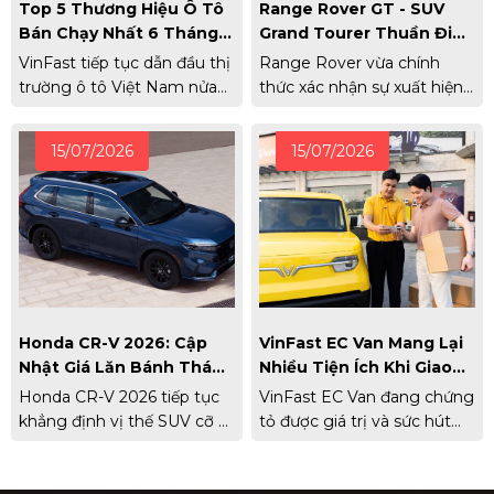
Top 5 Thương Hiệu Ô Tô
Range Rover GT - SUV
Bán Chạy Nhất 6 Tháng
Grand Tourer Thuần Điện
Đầu Năm 2026
Đầu Tiên Của Thương
VinFast tiếp tục dẫn đầu thị
Range Rover vừa chính
Hiệu Chính Thức Xuất
trường ô tô Việt Nam nửa
thức xác nhận sự xuất hiện
Hiện
đầu năm 2026, Toyota giữ
của Range Rover GT, mẫu
vững vị trí thứ 2.
xe thứ 5 trong gia đình
15/07/2026
15/07/2026
Range Rover.
Honda CR-V 2026: Cập
VinFast EC Van Mang Lại
Nhật Giá Lăn Bánh Tháng
Nhiều Tiện Ích Khi Giao
7/2026 Và Đánh Giá
Hàng Khu Vực Nội Đô
Honda CR-V 2026 tiếp tục
VinFast EC Van đang chứng
Thông Số Chi Tiết
khẳng định vị thế SUV cỡ C
tỏ được giá trị và sức hút
với tùy chọn động cơ
với các hộ kinh doanh,
Hybrid mạnh mẽ và gói an
doanh nghiệp nhỏ nhờ sức
toàn Honda Sensing. Cập
chuyên chở tốt, dễ xoay trở