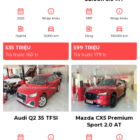
calendar_month
info
calendar_month
info
2025
Nhập khẩu
1997
Nhập khẩu
ev_station
directions_car
ev_station
directions_car
Hybrid
13,000 km
Xăng
100,000 km
535 TRIỆU
599 TRIỆU
Trả trước 160 tr
Trả trước 179 tr
Audi Q2 35 TFSI
Mazda CX5 Premium
Sport 2.0 AT
calendar_month
info
calendar_month
info