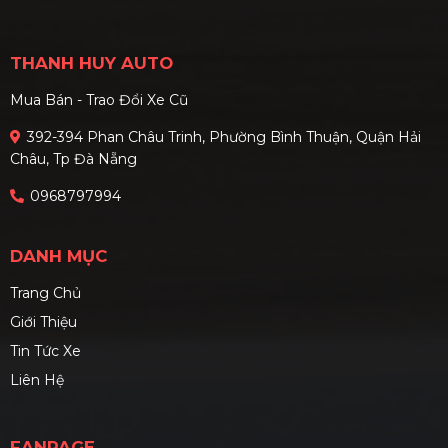
nhật giá lăn bánh mới nhất
trong phố và tiết kiệm chi
cùng phân tích kỹ thuật
phí trong dài hạn.
THANH HUY AUTO
chuyên sâu các phiên bản.
Mua Bán - Trao Đổi Xe Cũ
392-394 Phan Châu Trinh, Phường Bình Thuận, Quận Hải
Châu, Tp Đà Nẵng
0968797994
DANH MỤC
Trang Chủ
Giới Thiệu
Tin Tức Xe
Liên Hệ
FANPAGE