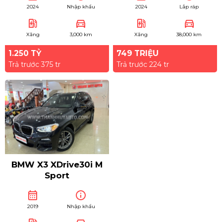
2024
Nhập khẩu
2024
Lắp ráp
ev_station
directions_car
ev_station
directions_car
Xăng
3,000 km
Xăng
38,000 km
1.250 TỶ
749 TRIỆU
Trả trước 375 tr
Trả trước 224 tr
BMW X3 XDrive30i M
Sport
calendar_month
info
2019
Nhập khẩu