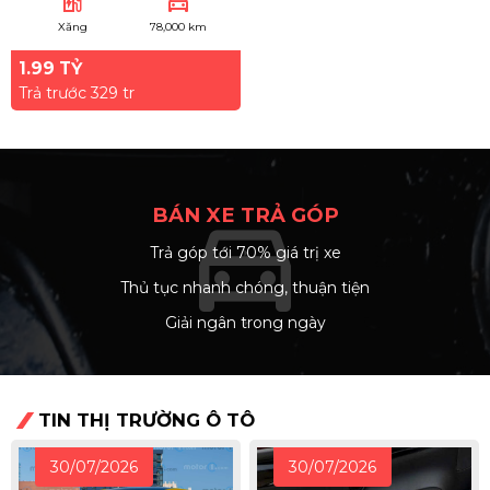
ev_station
directions_car
Xăng
78,000 km
1.99 TỶ
Trả trước 329 tr
BÁN XE TRẢ GÓP
directions_car
Trả góp tới 70% giá trị xe
arrow_right
Thủ tục nhanh chóng, thuận tiện
arrow_right
Giải ngân trong ngày
arrow_right
TIN THỊ TRƯỜNG Ô TÔ
30/07/2026
30/07/2026