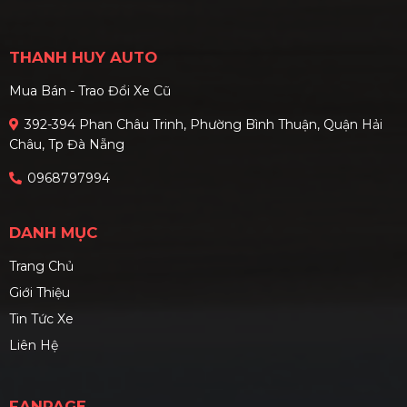
nhật giá lăn bánh mới nhất
trong phố và tiết kiệm chi
cùng phân tích kỹ thuật
phí trong dài hạn.
THANH HUY AUTO
chuyên sâu các phiên bản.
Mua Bán - Trao Đổi Xe Cũ
392-394 Phan Châu Trinh, Phường Bình Thuận, Quận Hải
Châu, Tp Đà Nẵng
0968797994
DANH MỤC
Trang Chủ
Giới Thiệu
Tin Tức Xe
Liên Hệ
FANPAGE