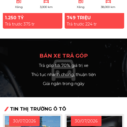
ev_station
directions_car
ev_station
directions_car
Xăng
3,000 km
Xăng
38,000 km
1.250 TỶ
749 TRIỆU
Trả trước 375 tr
Trả trước 224 tr
BÁN XE TRẢ GÓP
directions_car
Trả góp tới 70% giá trị xe
arrow_right
Thủ tục nhanh chóng, thuận tiện
arrow_right
Giải ngân trong ngày
arrow_right
TIN THỊ TRƯỜNG Ô TÔ
30/07/2026
30/07/2026