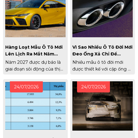
Hàng Loạt Mẫu Ô Tô Mới
Vì Sao Nhiều Ô Tô Đời Mới
Lên Lịch Ra Mắt Năm
Đeo Ống Xả Chỉ Để
2027
Ngắm?
Năm 2027 được dự báo là
Nhiều mẫu ô tô đời mới
giai đoạn sôi động của thị
được thiết kế với cặp ống xả
trường ô tô toàn cầu với
mạ crôm nổi bật ở cản sau,
hàng loạt mẫu xe mới, từ xe
nhưng khí thải thực tế lại
24/07/2026
24/07/2026
thể thao, SUV hybrid đến
thoát ra từ ống xả giấu dưới
bán tải điện. Nhiều cái tên
gầm. Vì sao nó lại được
được quan tâm như Toyota
thiết kế như vậy?
Celica hay Nissan Skyline
cũng sẽ trở lại.