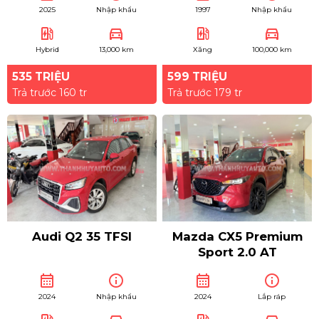
2025
Nhập khẩu
1997
Nhập khẩu
ev_station
directions_car
ev_station
directions_car
Hybrid
13,000 km
Xăng
100,000 km
535 TRIỆU
599 TRIỆU
Trả trước 160 tr
Trả trước 179 tr
Audi Q2 35 TFSI
Mazda CX5 Premium
Sport 2.0 AT
calendar_month
info
calendar_month
info
2024
Nhập khẩu
2024
Lắp ráp