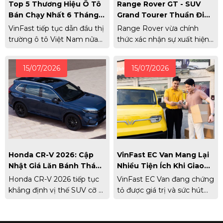
Top 5 Thương Hiệu Ô Tô
Range Rover GT - SUV
Bán Chạy Nhất 6 Tháng
Grand Tourer Thuần Điện
Đầu Năm 2026
Đầu Tiên Của Thương
VinFast tiếp tục dẫn đầu thị
Range Rover vừa chính
Hiệu Chính Thức Xuất
trường ô tô Việt Nam nửa
thức xác nhận sự xuất hiện
Hiện
đầu năm 2026, Toyota giữ
của Range Rover GT, mẫu
vững vị trí thứ 2.
xe thứ 5 trong gia đình
15/07/2026
15/07/2026
Range Rover.
Honda CR-V 2026: Cập
VinFast EC Van Mang Lại
Nhật Giá Lăn Bánh Tháng
Nhiều Tiện Ích Khi Giao
7/2026 Và Đánh Giá
Hàng Khu Vực Nội Đô
Honda CR-V 2026 tiếp tục
VinFast EC Van đang chứng
Thông Số Chi Tiết
khẳng định vị thế SUV cỡ C
tỏ được giá trị và sức hút
với tùy chọn động cơ
với các hộ kinh doanh,
Hybrid mạnh mẽ và gói an
doanh nghiệp nhỏ nhờ sức
toàn Honda Sensing. Cập
chuyên chở tốt, dễ xoay trở