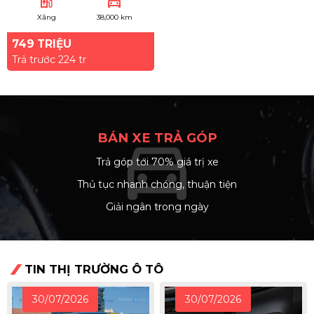
ev_station
directions_car
Xăng
38,000 km
749 TRIỆU
Trả trước 224 tr
BÁN XE TRẢ GÓP
directions_car
Trả góp tới 70% giá trị xe
arrow_right
Thủ tục nhanh chóng, thuận tiện
arrow_right
Giải ngân trong ngày
arrow_right
TIN THỊ TRƯỜNG Ô TÔ
30/07/2026
30/07/2026