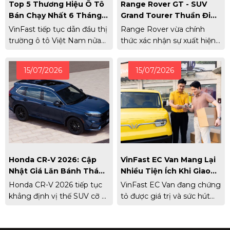
Top 5 Thương Hiệu Ô Tô
Range Rover GT - SUV
Bán Chạy Nhất 6 Tháng
Grand Tourer Thuần Điện
Đầu Năm 2026
Đầu Tiên Của Thương
VinFast tiếp tục dẫn đầu thị
Range Rover vừa chính
Hiệu Chính Thức Xuất
trường ô tô Việt Nam nửa
thức xác nhận sự xuất hiện
Hiện
đầu năm 2026, Toyota giữ
của Range Rover GT, mẫu
vững vị trí thứ 2.
xe thứ 5 trong gia đình
15/07/2026
15/07/2026
Range Rover.
Honda CR-V 2026: Cập
VinFast EC Van Mang Lại
Nhật Giá Lăn Bánh Tháng
Nhiều Tiện Ích Khi Giao
7/2026 Và Đánh Giá
Hàng Khu Vực Nội Đô
Honda CR-V 2026 tiếp tục
VinFast EC Van đang chứng
Thông Số Chi Tiết
khẳng định vị thế SUV cỡ C
tỏ được giá trị và sức hút
với tùy chọn động cơ
với các hộ kinh doanh,
Hybrid mạnh mẽ và gói an
doanh nghiệp nhỏ nhờ sức
toàn Honda Sensing. Cập
chuyên chở tốt, dễ xoay trở