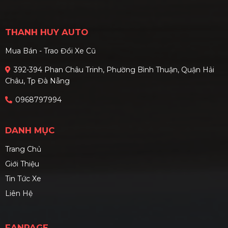
nhật giá lăn bánh mới nhất
trong phố và tiết kiệm chi
cùng phân tích kỹ thuật
phí trong dài hạn.
THANH HUY AUTO
chuyên sâu các phiên bản.
Mua Bán - Trao Đổi Xe Cũ
392-394 Phan Châu Trinh, Phường Bình Thuận, Quận Hải
Châu, Tp Đà Nẵng
0968797994
DANH MỤC
Trang Chủ
Giới Thiệu
Tin Tức Xe
Liên Hệ
FANPAGE