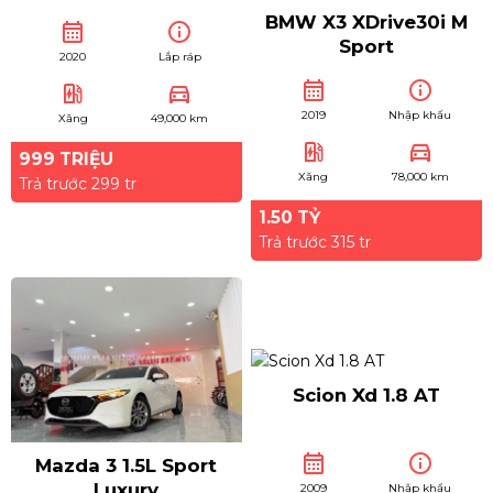
BMW X3 XDrive30i M
calendar_month
info
Sport
2020
Lắp ráp
calendar_month
info
ev_station
directions_car
2019
Nhập khẩu
Xăng
49,000 km
ev_station
directions_car
999 TRIỆU
Xăng
78,000 km
Trả trước 299 tr
1.50 TỶ
Trả trước 315 tr
Scion Xd 1.8 AT
calendar_month
info
Mazda 3 1.5L Sport
Luxury
2009
Nhập khẩu