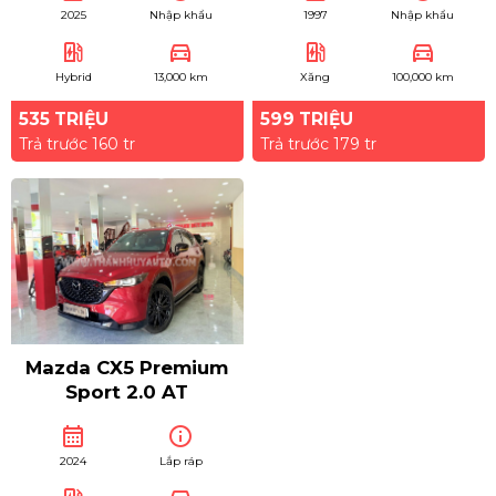
2025
Nhập khẩu
1997
Nhập khẩu
ev_station
directions_car
ev_station
directions_car
Hybrid
13,000 km
Xăng
100,000 km
535 TRIỆU
599 TRIỆU
Trả trước 160 tr
Trả trước 179 tr
Mazda CX5 Premium
Sport 2.0 AT
calendar_month
info
2024
Lắp ráp