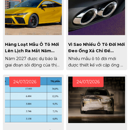
Hàng Loạt Mẫu Ô Tô Mới
Vì Sao Nhiều Ô Tô Đời Mới
Lên Lịch Ra Mắt Năm
Đeo Ống Xả Chỉ Để
2027
Ngắm?
Năm 2027 được dự báo là
Nhiều mẫu ô tô đời mới
giai đoạn sôi động của thị
được thiết kế với cặp ống xả
trường ô tô toàn cầu với
mạ crôm nổi bật ở cản sau,
hàng loạt mẫu xe mới, từ xe
nhưng khí thải thực tế lại
24/07/2026
24/07/2026
thể thao, SUV hybrid đến
thoát ra từ ống xả giấu dưới
bán tải điện. Nhiều cái tên
gầm. Vì sao nó lại được
được quan tâm như Toyota
thiết kế như vậy?
Celica hay Nissan Skyline
cũng sẽ trở lại.