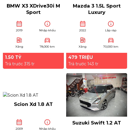
BMW X3 XDrive30i M
Mazda 3 1.5L Sport
Sport
Luxury
calendar_month
info
calendar_month
info
2019
Nhập khẩu
2022
Lắp ráp
ev_station
directions_car
ev_station
directions_car
Xăng
78,000 km
Xăng
70,000 km
1.50 TỶ
479 TRIỆU
Trả trước 315 tr
Trả trước 143 tr
Scion Xd 1.8 AT
calendar_month
info
Suzuki Swift 1.2 AT
2009
Nhập khẩu