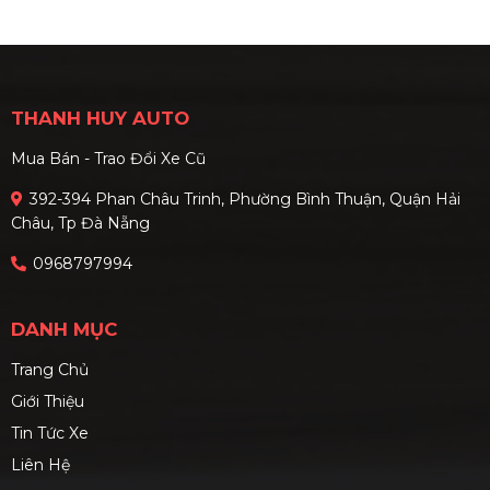
với tùy chọn động cơ
với các hộ kinh doanh,
Hybrid mạnh mẽ và gói an
doanh nghiệp nhỏ nhờ sức
toàn Honda Sensing. Cập
chuyên chở tốt, dễ xoay trở
nhật giá lăn bánh mới nhất
trong phố và tiết kiệm chi
cùng phân tích kỹ thuật
phí trong dài hạn.
THANH HUY AUTO
chuyên sâu các phiên bản.
Mua Bán - Trao Đổi Xe Cũ
392-394 Phan Châu Trinh, Phường Bình Thuận, Quận Hải
Châu, Tp Đà Nẵng
0968797994
DANH MỤC
Trang Chủ
Giới Thiệu
Tin Tức Xe
Liên Hệ