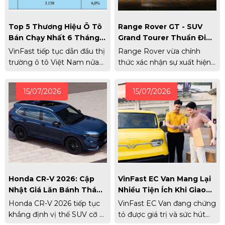
Top 5 Thương Hiệu Ô Tô
Range Rover GT - SUV
Bán Chạy Nhất 6 Tháng
Grand Tourer Thuần Điện
Đầu Năm 2026
Đầu Tiên Của Thương
VinFast tiếp tục dẫn đầu thị
Range Rover vừa chính
Hiệu Chính Thức Xuất
trường ô tô Việt Nam nửa
thức xác nhận sự xuất hiện
Hiện
đầu năm 2026, Toyota giữ
của Range Rover GT, mẫu
vững vị trí thứ 2.
xe thứ 5 trong gia đình
15/07/2026
15/07/2026
Range Rover.
Honda CR-V 2026: Cập
VinFast EC Van Mang Lại
Nhật Giá Lăn Bánh Tháng
Nhiều Tiện Ích Khi Giao
7/2026 Và Đánh Giá
Hàng Khu Vực Nội Đô
Honda CR-V 2026 tiếp tục
VinFast EC Van đang chứng
Thông Số Chi Tiết
khẳng định vị thế SUV cỡ C
tỏ được giá trị và sức hút