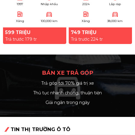
1997
Nhập khẩu
2024
Lắp ráp
ev_station
directions_car
ev_station
directions_car
Xăng
100,000 km
Xăng
38,000 km
599 TRIỆU
749 TRIỆU
Trả trước 179 tr
Trả trước 224 tr
BÁN XE TRẢ GÓP
directions_car
Trả góp tới 70% giá trị xe
arrow_right
Thủ tục nhanh chóng, thuận tiện
arrow_right
Giải ngân trong ngày
arrow_right
TIN THỊ TRƯỜNG Ô TÔ