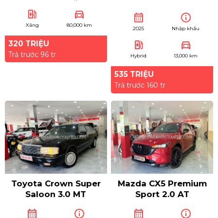
ev_station
directions_car
calendar_month
info
Xăng
80,000 km
2025
Nhập khẩu
320 TRIỆU
ev_station
directions_car
Trả trước 96 tr
Hybrid
13,000 km
535 TRIỆU
Trả trước 160 tr
Toyota Crown Super
Mazda CX5 Premium
Saloon 3.0 MT
Sport 2.0 AT
calendar_month
info
calendar_month
info