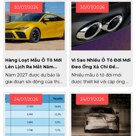
30/07/2026
30/07/2026
Hàng Loạt Mẫu Ô Tô Mới
Vì Sao Nhiều Ô Tô Đời Mới
Lên Lịch Ra Mắt Năm
Đeo Ống Xả Chỉ Để
2027
Ngắm?
Năm 2027 được dự báo là
Nhiều mẫu ô tô đời mới
giai đoạn sôi động của thị
được thiết kế với cặp ống xả
trường ô tô toàn cầu với
mạ crôm nổi bật ở cản sau,
hàng loạt mẫu xe mới, từ xe
nhưng khí thải thực tế lại
24/07/2026
24/07/2026
thể thao, SUV hybrid đến
thoát ra từ ống xả giấu dưới
bán tải điện. Nhiều cái tên
gầm. Vì sao nó lại được
được quan tâm như Toyota
thiết kế như vậy?
Celica hay Nissan Skyline
cũng sẽ trở lại.